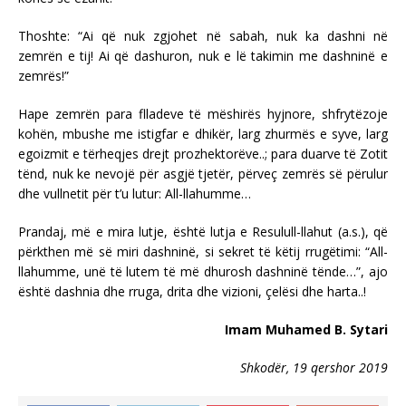
Thoshte: “Ai që nuk zgjohet në sabah, nuk ka dashni në
zemrën e tij! Ai që dashuron, nuk e lë takimin me dashninë e
zemrës!”
Hape zemrën para flladeve të mëshirës hyjnore, shfrytëzoje
kohën, mbushe me istigfar e dhikër, larg zhurmës e syve, larg
egoizmit e tërheqjes drejt prozhektorëve..; para duarve të Zotit
tënd, nuk ke nevojë për asgjë tjetër, përveç zemrës së përulur
dhe vullnetit për t’u lutur: All-llahumme…
Prandaj, më e mira lutje, është lutja e Resulull-llahut (a.s.), që
përkthen më së miri dashninë, si sekret të këtij rrugëtimi: “All-
llahumme, unë të lutem të më dhurosh dashninë tënde…”, ajo
është dashnia dhe rruga, drita dhe vizioni, çelësi dhe harta..!
Imam Muhamed B. Sytari
Shkodër, 19 qershor 2019