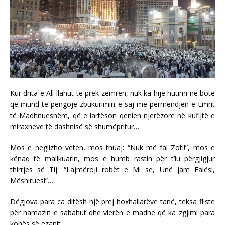
Kur drita e All-llahut të prek zemrën, nuk ka hije hutimi në botë
që mund të pengojë zbukurimin e saj me përmendjen e Emrit
të Madhnueshëm, që e lartëson qenien njerëzore në kufijtë e
miraxheve të dashnisë së shumëpritur…
Mos e neglizho veten, mos thuaj: “Nuk më fal Zoti!”, mos e
kënaq të mallkuarin, mos e humb rastin për t’iu përgjigjur
thirrjes së Tij: “Lajmëroji robët e Mi se, Unë jam Falësi,
Mëshiruesi”…
Dëgjova para ca ditësh një prej hoxhallarëve tanë, teksa fliste
për namazin e sabahut dhe vlerën e madhe që ka zgjimi para
kohës së ezanit.