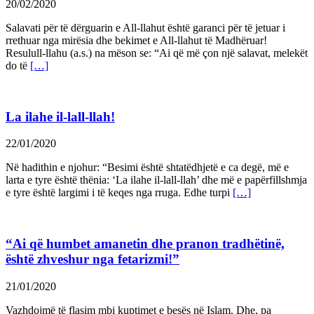
20/02/2020
Salavati për të dërguarin e All-llahut është garanci për të jetuar i
rrethuar nga mirësia dhe bekimet e All-llahut të Madhëruar!
Resulull-llahu (a.s.) na mëson se: “Ai që më çon një salavat, melekët
do të
[…]
La ilahe il-lall-llah!
22/01/2020
Në hadithin e njohur: “Besimi është shtatëdhjetë e ca degë, më e
larta e tyre është thënia: ‘La ilahe il-lall-llah’ dhe më e papërfillshmja
e tyre është largimi i të keqes nga rruga. Edhe turpi
[…]
“Ai që humbet amanetin dhe pranon tradhëtinë,
është zhveshur nga fetarizmi!”
21/01/2020
Vazhdojmë të flasim mbi kuptimet e besës në Islam. Dhe, pa