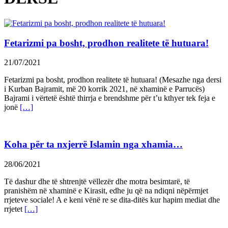
Fetarizmi pa bosht, prodhon realitete të hutuara!
21/07/2021
Fetarizmi pa bosht, prodhon realitete të hutuara! (Mesazhe nga dersi
i Kurban Bajramit, më 20 korrik 2021, në xhaminë e Parrucës)
Bajrami i vërtetë është thirrja e brendshme për t’u kthyer tek feja e
jonë
[…]
Koha për ta nxjerrë Islamin nga xhamia…
28/06/2021
Të dashur dhe të shtrenjtë vëllezër dhe motra besimtarë, të
pranishëm në xhaminë e Kirasit, edhe ju që na ndiqni nëpërmjet
rrjeteve sociale! A e keni vënë re se dita-ditës kur hapim mediat dhe
rrjetet
[…]