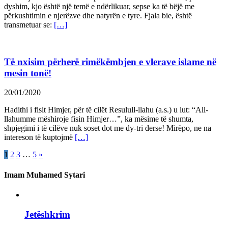
dyshim, kjo është një temë e ndërlikuar, sepse ka të bëjë me
përkushtimin e njerëzve dhe natyrën e tyre. Fjala bie, është
transmetuar se:
[…]
Të nxisim përherë rimëkëmbjen e vlerave islame në
mesin tonë!
20/01/2020
Hadithi i fisit Himjer, për të cilët Resulull-llahu (a.s.) u lut: “All-
llahumme mëshiroje fisin Himjer…”, ka mësime të shumta,
shpjegimi i të cilëve nuk soset dot me dy-tri derse! Mirëpo, ne na
intereson të kuptojmë
[…]
1
2
3
…
5
»
Imam Muhamed Sytari
Jetëshkrim