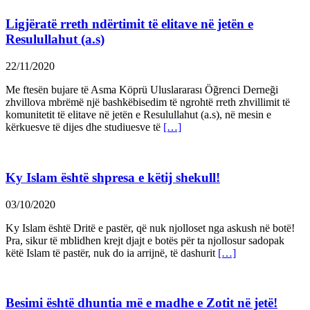
Ligjëratë rreth ndërtimit të elitave në jetën e
Resulullahut (a.s)
22/11/2020
Me ftesën bujare të Asma Köprü Uluslararası Öğrenci Derneği
zhvillova mbrëmë një bashkëbisedim të ngrohtë rreth zhvillimit të
komunitetit të elitave në jetën e Resulullahut (a.s), në mesin e
kërkuesve të dijes dhe studiuesve të
[…]
Ky Islam është shpresa e këtij shekull!
03/10/2020
Ky Islam është Dritë e pastër, që nuk njolloset nga askush në botë!
Pra, sikur të mblidhen krejt djajt e botës për ta njollosur sadopak
këtë Islam të pastër, nuk do ia arrijnë, të dashurit
[…]
Besimi është dhuntia më e madhe e Zotit në jetë!