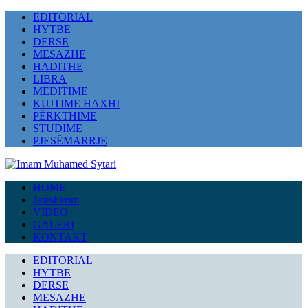
EDITORIAL
HYTBE
DERSE
MESAZHE
HADITHE
LIBRA
MEDITIME
KUJTIME HAXHI
PËRKTHIME
STUDIME
PJESËMARRJE
HOME
Jetëshkrim
VIDEO
GALERI
KONTAKT
EDITORIAL
HYTBE
DERSE
MESAZHE