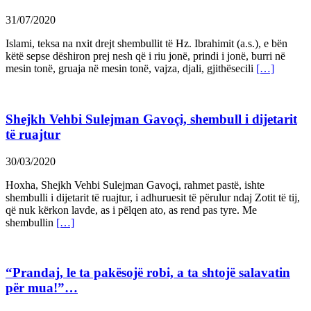
31/07/2020
Islami, teksa na nxit drejt shembullit të Hz. Ibrahimit (a.s.), e bën
këtë sepse dëshiron prej nesh që i riu jonë, prindi i jonë, burri në
mesin tonë, gruaja në mesin tonë, vajza, djali, gjithësecili
[…]
Shejkh Vehbi Sulejman Gavoçi, shembull i dijetarit
të ruajtur
30/03/2020
Hoxha, Shejkh Vehbi Sulejman Gavoçi, rahmet pastë, ishte
shembulli i dijetarit të ruajtur, i adhuruesit të përulur ndaj Zotit të tij,
që nuk kërkon lavde, as i pëlqen ato, as rend pas tyre. Me
shembullin
[…]
“Prandaj, le ta pakësojë robi, a ta shtojë salavatin
për mua!”…