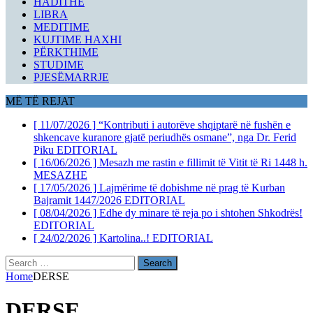
HADITHE
LIBRA
MEDITIME
KUJTIME HAXHI
PËRKTHIME
STUDIME
PJESËMARRJE
MË TË REJAT
[ 11/07/2026 ]
“Kontributi i autorëve shqiptarë në fushën e
shkencave kuranore gjatë periudhës osmane”, nga Dr. Ferid
Piku
EDITORIAL
[ 16/06/2026 ]
Mesazh me rastin e fillimit të Vitit të Ri 1448 h.
MESAZHE
[ 17/05/2026 ]
Lajmërime të dobishme në prag të Kurban
Bajramit 1447/2026
EDITORIAL
[ 08/04/2026 ]
Edhe dy minare të reja po i shtohen Shkodrës!
EDITORIAL
[ 24/02/2026 ]
Kartolina..!
EDITORIAL
Search
for:
Home
DERSE
DERSE