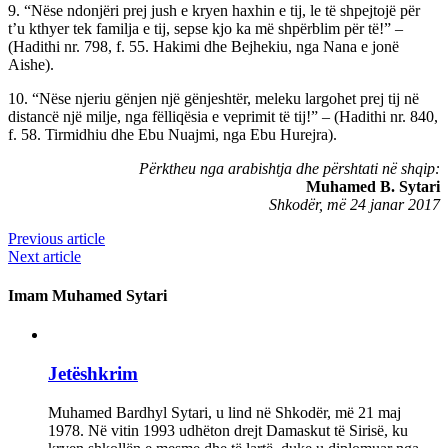
9. “Nëse ndonjëri prej jush e kryen haxhin e tij, le të shpejtojë për
t’u kthyer tek familja e tij, sepse kjo ka më shpërblim për të!” –
(Hadithi nr. 798, f. 55. Hakimi dhe Bejhekiu, nga Nana e jonë
Aishe).
10. “Nëse njeriu gënjen një gënjeshtër, meleku largohet prej tij në
distancë një milje, nga fëlliqësia e veprimit të tij!” – (Hadithi nr. 840,
f. 58. Tirmidhiu dhe Ebu Nuajmi, nga Ebu Hurejra).
Përktheu nga arabishtja dhe përshtati në shqip:
Muhamed B. Sytari
Shkodër, më 24 janar 2017
Previous article
Next article
Imam Muhamed Sytari
Jetëshkrim
Muhamed Bardhyl Sytari, u lind në Shkodër, më 21 maj
1978. Në vitin 1993 udhëton drejt Damaskut të Sirisë, ku