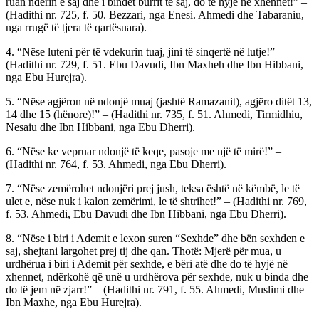
ruan nderin e saj dhe i bindet burrit të saj, do të hyjë në xhennet!” –
(Hadithi nr. 725, f. 50. Bezzari, nga Enesi. Ahmedi dhe Tabaraniu,
nga rrugë të tjera të qartësuara).
4. “Nëse luteni për të vdekurin tuaj, jini të sinqertë në lutje!” –
(Hadithi nr. 729, f. 51. Ebu Davudi, Ibn Maxheh dhe Ibn Hibbani,
nga Ebu Hurejra).
5. “Nëse agjëron në ndonjë muaj (jashtë Ramazanit), agjëro ditët 13,
14 dhe 15 (hënore)!” – (Hadithi nr. 735, f. 51. Ahmedi, Tirmidhiu,
Nesaiu dhe Ibn Hibbani, nga Ebu Dherri).
6. “Nëse ke vepruar ndonjë të keqe, pasoje me një të mirë!” –
(Hadithi nr. 764, f. 53. Ahmedi, nga Ebu Dherri).
7. “Nëse zemërohet ndonjëri prej jush, teksa është në këmbë, le të
ulet e, nëse nuk i kalon zemërimi, le të shtrihet!” – (Hadithi nr. 769,
f. 53. Ahmedi, Ebu Davudi dhe Ibn Hibbani, nga Ebu Dherri).
8. “Nëse i biri i Ademit e lexon suren “Sexhde” dhe bën sexhden e
saj, shejtani largohet prej tij dhe qan. Thotë: Mjerë për mua, u
urdhërua i biri i Ademit për sexhde, e bëri atë dhe do të hyjë në
xhennet, ndërkohë që unë u urdhërova për sexhde, nuk u binda dhe
do të jem në zjarr!” – (Hadithi nr. 791, f. 55. Ahmedi, Muslimi dhe
Ibn Maxhe, nga Ebu Hurejra).