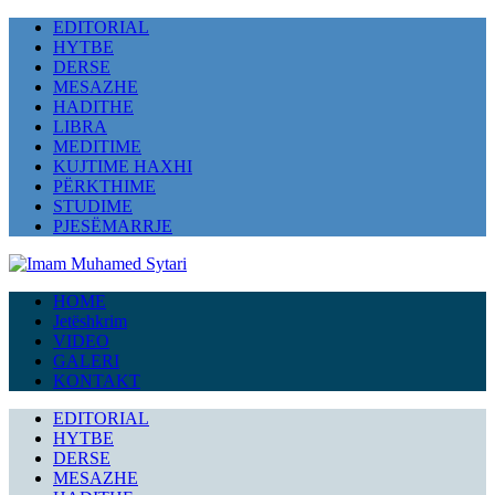
EDITORIAL
HYTBE
DERSE
MESAZHE
HADITHE
LIBRA
MEDITIME
KUJTIME HAXHI
PËRKTHIME
STUDIME
PJESËMARRJE
HOME
Jetëshkrim
VIDEO
GALERI
KONTAKT
EDITORIAL
HYTBE
DERSE
MESAZHE