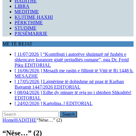
HADITHE
LIBRA
MEDITIME
KUJTIME HAXHI
PËRKTHIME
STUDIME
PJESËMARRJE
MË TË REJAT
[ 11/07/2026 ]
“Kontributi i autorëve shqiptarë në fushën e
shkencave kuranore gjatë periudhës osmane”, nga Dr. Ferid
Piku
EDITORIAL
[ 16/06/2026 ]
Mesazh me rastin e fillimit të Vitit të Ri 1448 h.
MESAZHE
[ 17/05/2026 ]
Lajmërime të dobishme në prag të Kurban
Bajramit 1447/2026
EDITORIAL
[ 08/04/2026 ]
Edhe dy minare të reja po i shtohen Shkodrës!
EDITORIAL
[ 24/02/2026 ]
Kartolina..!
EDITORIAL
Search
for:
Home
HADITHE
“Nëse…” (2)
“Nëse…” (2)