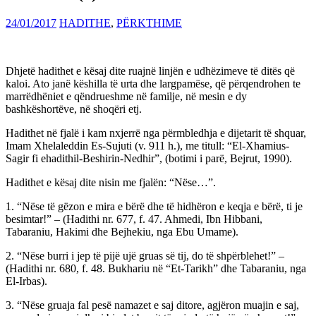
24/01/2017
HADITHE
,
PËRKTHIME
Dhjetë hadithet e kësaj dite ruajnë linjën e udhëzimeve të ditës që
kaloi. Ato janë këshilla të urta dhe largpamëse, që përqendrohen te
marrëdhëniet e qëndrueshme në familje, në mesin e dy
bashkëshortëve, në shoqëri etj.
Hadithet në fjalë i kam nxjerrë nga përmbledhja e dijetarit të shquar,
Imam Xhelaleddin Es-Sujuti (v. 911 h.), me titull: “El-Xhamius-
Sagir fi ehadithil-Beshirin-Nedhir”, (botimi i parë, Bejrut, 1990).
Hadithet e kësaj dite nisin me fjalën: “Nëse…”.
1. “Nëse të gëzon e mira e bërë dhe të hidhëron e keqja e bërë, ti je
besimtar!” – (Hadithi nr. 677, f. 47. Ahmedi, Ibn Hibbani,
Tabaraniu, Hakimi dhe Bejhekiu, nga Ebu Umame).
2. “Nëse burri i jep të pijë ujë gruas së tij, do të shpërblehet!” –
(Hadithi nr. 680, f. 48. Bukhariu në “Et-Tarikh” dhe Tabaraniu, nga
El-Irbas).
3. “Nëse gruaja fal pesë namazet e saj ditore, agjëron muajin e saj,