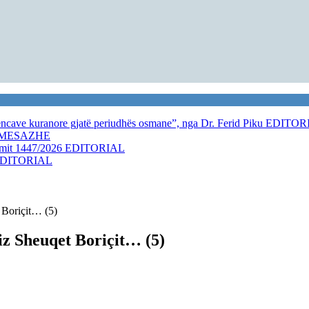
kencave kuranore gjatë periudhës osmane”, nga Dr. Ferid Piku
EDITOR
MESAZHE
amit 1447/2026
EDITORIAL
DITORIAL
t Boriçit… (5)
fiz Sheuqet Boriçit… (5)