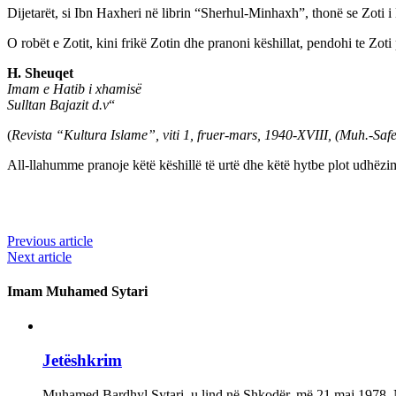
Dijetarët, si Ibn Haxheri në librin “Sherhul-Minhaxh”, thonë se Zoti i
O robët e Zotit, kini frikë Zotin dhe pranoni këshillat, pendohi te Zo
H. Sheuqet
Imam e Hatib i xhamisë
Sulltan Bajazit d.v
“
(
Revista “Kultura Islame”, viti 1, fruer-mars, 1940-XVIII, (Muh.-Safer
All-llahumme pranoje këtë këshillë të urtë dhe këtë hytbe plot udhëzim
Previous article
Next article
Imam Muhamed Sytari
Jetëshkrim
Muhamed Bardhyl Sytari, u lind në Shkodër, më 21 maj 1978. Në 