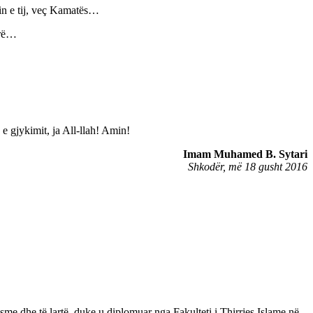
tin e tij, veç Kamatës…
rrë…
e gjykimit, ja All-llah! Amin!
Imam Muhamed B. Sytari
Shkodër, më 18 gusht 2016
e dhe të lartë, duke u diplomuar nga Fakulteti i Thirrjes Islame në