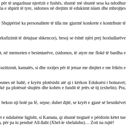
a për të angazhuar njerëzit e fushës, shumë më shumë sesa ka ndodhur
a e shpirit të tyre, sidomos në drejtim të edukimit islam dhe mbrojtjes
 Shqipërisë ka personalitete të tilla me gjurmë konkrete e kontribute të
ufizimit të detajuar shkencor), besoj se është njëri prej hoxhallarëve
ot, në memorien e besimtarëve, (sidomos, të atyre me flokë të bardha e
zitizmit, kamatës, si dhe nxitjes për të jetuar me dinjitet e me frikën e
osmes në baltë, e kryën plotësisht atë qi i kërkon Edukuësi i botnavet;
 pa plotësuë shujtën dhe kohën e fundit të jetës së tij (exhelin). Pra,
ekon nji botë pa fé, sepse, duhet dijtë, se kryët e gjasë së besnikëvet
 e ndaluëme ligjisht, si Kamata, qi shumë tregtarë e përdorin këtet tue
m, për pa iu penduë All-llaht (Xhel-le xhelaluhu)… Zoti na rujtë!