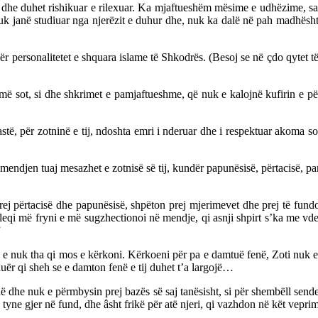
 dhe duhet rishikuar e rilexuar. Ka mjaftueshëm mësime e udhëzime, s
uk janë studiuar nga njerëzit e duhur dhe, nuk ka dalë në pah madhështi
r personalitetet e shquara islame të Shkodrës. (Besoj se në çdo qytet të
më sot, si dhe shkrimet e pamjaftueshme, që nuk e kalojnë kufirin e përk
stë, për zotninë e tij, ndoshta emri i nderuar dhe i respektuar akoma s
mendjen tuaj mesazhet e zotnisë së tij, kundër papunësisë, përtacisë, para
prej përtacisë dhe papunësisë, shpëton prej mjerimevet dhe prej të fund
qi më fryni e më sugzhectionoi në mendje, qi asnji shpirt s’ka me vdekë
”
 e nuk tha qi mos e kërkoni. Kërkoeni për pa e damtuë fenë, Zoti nuk e b
uër qi sheh se e damton fenë e tij duhet t’a largojë…
 dhe nuk e përmbysin prej bazës së saj tanësisht, si për shembëll sendet
 tyne gjer në fund, dhe âsht frikë për atë njeri, qi vazhdon në kët vepri