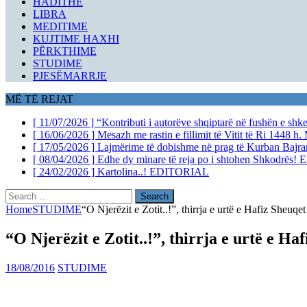
HADITHE
LIBRA
MEDITIME
KUJTIME HAXHI
PËRKTHIME
STUDIME
PJESËMARRJE
MË TË REJAT
[ 11/07/2026 ]
“Kontributi i autorëve shqiptarë në fushën e sh
[ 16/06/2026 ]
Mesazh me rastin e fillimit të Vitit të Ri 1448 h.
[ 17/05/2026 ]
Lajmërime të dobishme në prag të Kurban Bajr
[ 08/04/2026 ]
Edhe dy minare të reja po i shtohen Shkodrës!
E
[ 24/02/2026 ]
Kartolina..!
EDITORIAL
Search
for:
Home
STUDIME
“O Njerëzit e Zotit..!”, thirrja e urtë e Hafiz Sheuqe
“O Njerëzit e Zotit..!”, thirrja e urtë e Ha
18/08/2016
STUDIME