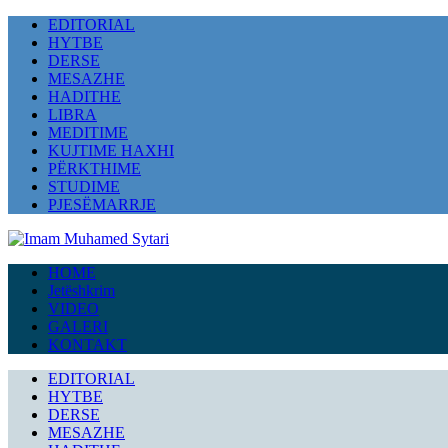
EDITORIAL
HYTBE
DERSE
MESAZHE
HADITHE
LIBRA
MEDITIME
KUJTIME HAXHI
PËRKTHIME
STUDIME
PJESËMARRJE
HOME
Jetëshkrim
VIDEO
GALERI
KONTAKT
EDITORIAL
HYTBE
DERSE
MESAZHE