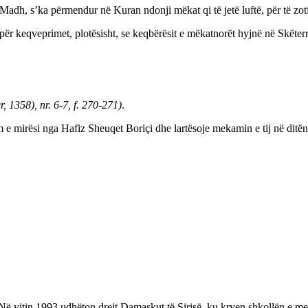
 Madh, s’ka përmendur në Kuran ndonji mëkat qi të jetë luftë, për të zo
ti për keqveprimet, plotësisht, se keqbërësit e mëkatnorët hyjnë në Skëte
, 1358), nr. 6-7, f. 270-271)
.
 e mirësi nga Hafiz Sheuqet Boriçi dhe lartësoje mekamin e tij në ditën 
vitin 1993 udhëton drejt Damaskut të Sirisë, ku kryen shkollën e mesm