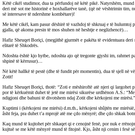
Këtë cikël studimor, dua ta përfundoj në këtë pikë. Natyrshëm, mund
deri më sot me historinë e hoxhallarëve tanë, (që në vështrimin tim, n
së interesave të ndershme kombëtare)!
Me këtë cikël, kam pasur dëshirë të vazhdoj të shkruaj e të hulumtoj pë
gjalla, që akoma presin të mos shuhen në heshtje e neglizhencë)…
Hafiz Sheuqet Boriçi, (megjithë gjurmët e pakëta të evidentuara deri 
elitarë të Shkodrës.
Ndoshta është kjo hytbe, ndoshta ajo që tregonte gjyshi im, rahmet pa
shpinë të kërrusur)…
Në këtë hallkë të pestë (dhe të fundit për momentin), dua të sjell në vë
Zotit!
Hafiz Sheuqet Boriçi, thotë: “Zoti e mëshiroftë atë njeri qi largohet 
por të kërkuëmit duhet të jetë me mirësi sikurëse urdhënon A.S.: “Mele
ndigjoni dhe bahuni të divotshem ndaj Zotit dhe kërkojeni me mirësi.
Kuptimi i (kërkojeni me mirësi) d.m.th., kërkojeni shûjtën me mirësië,
âsht feja, pra duhet t’a mprojë atë me çdo mënyrë; dhe çdo shkak botn
Kaq mund të kujtohet për shkaqet qi e cenojnë fenë, por nuk e rrënojnë
kujtuë se me këtë mënyrë mund të fitojnë. Kjo, âsht nji cenim i fesë së