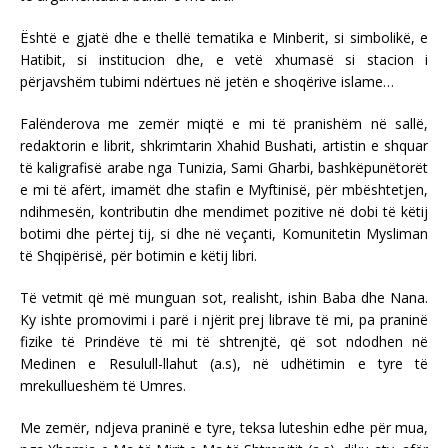
Është e gjatë dhe e thellë tematika e Minberit, si simbolikë, e
Hatibit, si institucion dhe, e vetë xhumasë si stacion i
përjavshëm tubimi ndërtues në jetën e shoqërive islame…
Falënderova me zemër miqtë e mi të pranishëm në sallë,
redaktorin e librit, shkrimtarin Xhahid Bushati, artistin e shquar
të kaligrafisë arabe nga Tunizia, Sami Gharbi, bashkëpunëtorët
e mi të afërt, imamët dhe stafin e Myftinisë, për mbështetjen,
ndihmesën, kontributin dhe mendimet pozitive në dobi të këtij
botimi dhe përtej tij, si dhe në veçanti, Komunitetin Mysliman
të Shqipërisë, për botimin e këtij libri.
Të vetmit që më munguan sot, realisht, ishin Baba dhe Nana.
Ky ishte promovimi i parë i njërit prej librave të mi, pa praninë
fizike të Prindëve të mi të shtrenjtë, që sot ndodhen në
Medinen e Resulull-llahut (a.s), në udhëtimin e tyre të
mrekullueshëm të Umres.
Me zemër, ndjeva praninë e tyre, teksa luteshin edhe për mua,