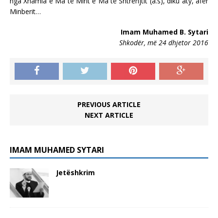
nga Xhamia e Ma të Mirit e Ma të Shtrenjtit (a.s), diku aty, afër
Minberit…
Imam Muhamed B. Sytari
Shkodër, më 24 dhjetor 2016
PREVIOUS ARTICLE
NEXT ARTICLE
IMAM MUHAMED SYTARI
Jetëshkrim