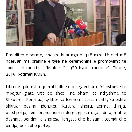
Paraditën e sotme, isha rrethuar nga miq të mirë, të cilët më
nderuan me praninë e tyre në ceremoninë e promovimit të
librit të ri me titull: “Minber…” – (50 hytbe xhumaje), Tiranë,
2016, botimet KMSh.
Libri në fjalë është përmbledhje e përzgjedhur e 50 hytbeve të
mbajtur gjatë vitit që shkoi, në xhami të ndryshme të
Shkodrës. Për mua, ky libër ka formën e testamentit, ku është
shkruar besimi, identiteti, kultura, shpirti, zemra, thirrja,
përshpirtja, zëri i brendshëm i ndërgjegjes, rruga e drita, malli e
dashnia, pendimi e shpresa, lëngata dhe balsami, teuhidi dhe
bindja, por edhe përtej…