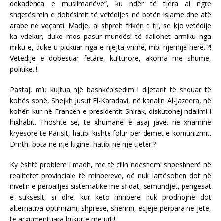
dekadenca e muslimanëve”, ku ndër të tjera ai ngre
shqetësimin e dobësimit të vetëdijes në botën islame dhe atë
arabe në veçanti. Madje, ai shpreh frikën e tij, se kjo vetëdije
ka vdekur, duke mos pasur mundësi të dallohet armiku nga
miku e, duke u pickuar nga e njëjta vrimë, mbi njëmijë herë..?!
Vetëdije e dobësuar fetare, kulturore, akoma më shumë,
politike..!
Pastaj, m’u kujtua një bashkëbisedim i dijetarit të shquar të
kohës sonë, Shejkh Jusuf El-Karadavi, në kanalin Al-Jazeera, në
kohën kur në Francën e presidentit Shirak, diskutohej ndalimi i
hixhabit. Thoshte se, të xhumanë e asaj jave. në xhaminë
kryesore të Parisit, hatibi kishte folur për dëmet e komunizmit.
Dmth, bota në një luginë, hatibi në një tjetër!?
Ky është problem i madh, me të cilin ndeshemi shpeshherë në
realitetet provinciale të minbereve, që nuk lartësohen dot në
nivelin e përballjes sistematike me sfidat, sëmundjet, pengesat
e suksesit, si dhe, kur këto minbere nuk prodhojnë dot
alternativa optimizmi, shprese, shërimi, ecjeje përpara në jetë,
të argumentuara bukur e me urti!