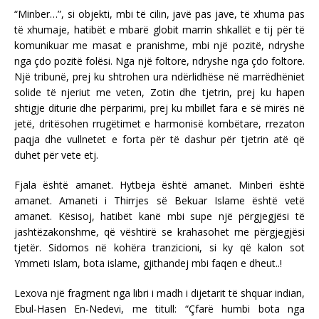
“Minber…”, si objekti, mbi të cilin, javë pas jave, të xhuma pas
të xhumaje, hatibët e mbarë globit marrin shkallët e tij për të
komunikuar me masat e pranishme, mbi një pozitë, ndryshe
nga çdo pozitë folësi. Nga një foltore, ndryshe nga çdo foltore.
Një tribunë, prej ku shtrohen ura ndërlidhëse në marrëdhëniet
solide të njeriut me veten, Zotin dhe tjetrin, prej ku hapen
shtigje diturie dhe përparimi, prej ku mbillet fara e së mirës në
jetë, dritësohen rrugëtimet e harmonisë kombëtare, rrezaton
paqja dhe vullnetet e forta për të dashur për tjetrin atë që
duhet për vete etj.
Fjala është amanet. Hytbeja është amanet. Minberi është
amanet. Amaneti i Thirrjes së Bekuar Islame është vetë
amanet. Kësisoj, hatibët kanë mbi supe një përgjegjësi të
jashtëzakonshme, që vështirë se krahasohet me përgjegjësi
tjetër. Sidomos në kohëra tranzicioni, si ky që kalon sot
Ymmeti Islam, bota islame, gjithandej mbi faqen e dheut..!
Lexova një fragment nga libri i madh i dijetarit të shquar indian,
Ebul-Hasen En-Nedevi, me titull: “Çfarë humbi bota nga