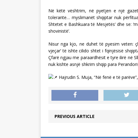
Në këtë vështrim, në pyetjen e një gazet
tolerante… myslimanët shqiptar nuk përfitua
Shtetet e Bashkuara të Mesjetës’ dhe se: ‘
shovinistë’.
Nisur nga kjo, ne duhet të pyesim veten: ç
vjeçar’ të ishte cilido shtet i fqinjësisë shqi
Çfarë ngjau me paraardhësit e tyre ilirë në S
nuk kishte asnjë shkrim shqip para Perandori
Hajrudin S. Muja, “Në fenë e të parëve”
PREVIOUS ARTICLE