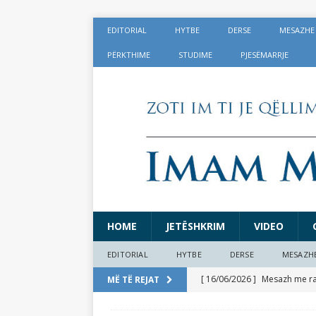
EDITORIAL
HYTBE
DERSE
MESAZHE
PËRKTHIME
STUDIME
PJESËMARRJE
HOME
JETËSHKRIM
VIDEO
EDITORIAL
HYTBE
DERSE
MESAZH
[ 16/06/2026 ]
Mesazh me rast
MË TË REJAT
[ 17/05/2026 ]
Lajmërime të