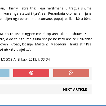
ari, Thierry Fabre tha: ‘Feja myslimane u tregua shumë
n kurrë nga statusi i tyre’, se: ‘Perandoria otomane – janë
me daljen nga perandoria otomane, popujt ballkanikë u bënë
ka do të kishte ngjarë me shqiptarët sikur ‘pushtuesi 500-
ptare, a do të flitej më gjuha shqipe në këto anë të Ballkanit?
lloveni, Kroaci, Bosnjë, Mal të Zi, Maqedoni, Thrakë etj? Pse
së në këto troje? …”.
, LOGOS-A, Shkup, 2013, f. 33-34.
NEXT ARTICLE