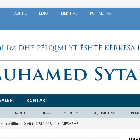
HADITHE
LIBRA
MEDITIME
KUJTIME HAXHI
GALERI
KONTAKT
E
HADITHE
LIBRA
MEDITIME
KUJTIME HAXHI
PËRK
in e fillimit të Vitit të Ri 1448 h.
MESAZHE
 dobishme në prag të Kurban Bajramit 1447/2026
EDITORIAL