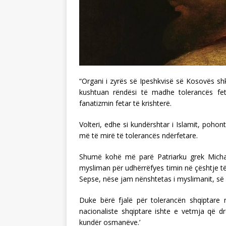
“Organi i zyrës së Ipeshkvisë së Kosovës sh
kushtuan rëndësi të madhe tolerancës fe
fanatizmin fetar të krishterë.
Volteri, edhe si kundërshtar i Islamit, pohon
më të mirë të tolerancës ndërfetare.
Shumë kohë më parë Patriarku grek Michae
mysliman për udhërrëfyes timin në çështje të 
Sepse, nëse jam nënshtetas i myslimanit, së 
Duke bërë fjalë për tolerancën shqiptare n
nacionaliste shqiptare ishte e vetmja që dr
kundër osmanëve.’