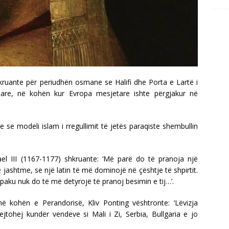
kruante për periudhën osmane se Halifi dhe Porta e Lartë i
tare, në kohën kur Evropa mesjetare ishte përgjakur në
te se modeli islam i rregullimit të jetës paraqiste shembullin
l III (1167-1177) shkruante: ‘Më parë do të pranoja një
jashtme, se një latin të më dominojë në çështje të shpirtit.
paku nuk do të më detyrojë të pranoj besimin e tij…’.
ë kohën e Perandorisë, Kliv Ponting vështronte: ‘Lëvizja
ejtohej kundër vendeve si Mali i Zi, Serbia, Bullgaria e jo