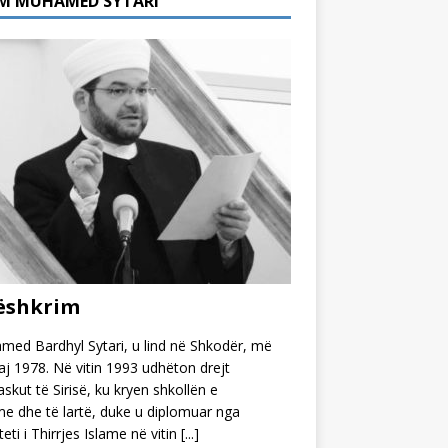
M MUHAMED SYTARI
ëshkrim
ed Bardhyl Sytari, u lind në Shkodër, më
j 1978. Në vitin 1993 udhëton drejt
kut të Sirisë, ku kryen shkollën e
 dhe të lartë, duke u diplomuar nga
teti i Thirrjes Islame në vitin
[...]