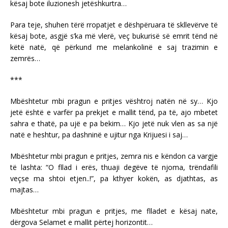
kësaj bote iluzionesh jetëshkurtra…
Para teje, shuhen tërë rropatjet e dëshpëruara të skllevërve të
kësaj bote, asgjë s’ka më vlerë, veç bukurisë së emrit tënd në
këtë natë, që përkund me melankolinë e saj trazimin e
zemrës…
***
Mbështetur mbi pragun e pritjes vështroj natën në sy… Kjo
jetë është e varfër pa prekjet e mallit tënd, pa të, ajo mbetet
sahra e thatë, pa ujë e pa bekim… Kjo jetë nuk vlen as sa një
natë e heshtur, pa dashninë e ujitur nga Krijuesi i saj…
Mbështetur mbi pragun e pritjes, zemra nis e këndon ca vargje
të lashta: “O fllad i erës, thuaji degëve të njoma, trëndafili
veçse ma shtoi etjen..!”, pa kthyer kokën, as djathtas, as
majtas…
Mbështetur mbi pragun e pritjes, me flladet e kësaj nate,
dërgova Selamet e mallit përtej horizontit…