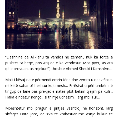
“Dashninë që All-llahu ta vendos në zemër.., nuk ka forcë a
pushtet ta heqë, pos Atij që e ka vendosur! Mos pyet, as ata
që e provuan, as mjekun!”, thoshte Ahmed Sheuki i famshëm…
Malli i kësaj nate përmendi emrin tënd dhe zemra u ndez flakë,
në këtë sahar të heshtur kujtimesh… Errësirat u përhumbën në
tingujt që lanë pas prekjet e natës plot bekim qiejsh pa kufi…
Flaka e ndezur ndriçoi, si thirrje udhëzimi, larg mbi Tur…
Mbështetur mbi pragun e pritjes vështroj në horizont, larg
shfaqet Drita jote, që s’ka të krahasuar me asnjë bukuri të