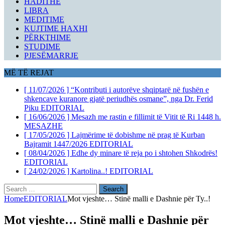
HADITHE
LIBRA
MEDITIME
KUJTIME HAXHI
PËRKTHIME
STUDIME
PJESËMARRJE
MË TË REJAT
[ 11/07/2026 ]
“Kontributi i autorëve shqiptarë në fushën e
shkencave kuranore gjatë periudhës osmane”, nga Dr. Ferid
Piku
EDITORIAL
[ 16/06/2026 ]
Mesazh me rastin e fillimit të Vitit të Ri 1448 h.
MESAZHE
[ 17/05/2026 ]
Lajmërime të dobishme në prag të Kurban
Bajramit 1447/2026
EDITORIAL
[ 08/04/2026 ]
Edhe dy minare të reja po i shtohen Shkodrës!
EDITORIAL
[ 24/02/2026 ]
Kartolina..!
EDITORIAL
Search
for:
Home
EDITORIAL
Mot vjeshte… Stinë malli e Dashnie për Ty..!
Mot vjeshte… Stinë malli e Dashnie për