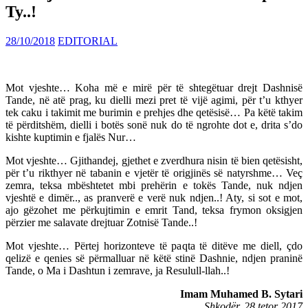
Ty..!
28/10/2018
EDITORIAL
Mot vjeshte… Koha më e mirë për të shtegëtuar drejt Dashnisë
Tande, në atë prag, ku dielli mezi pret të vijë agimi, për t’u kthyer
tek caku i takimit me burimin e prehjes dhe qetësisë… Pa këtë takim
të përditshëm, dielli i botës sonë nuk do të ngrohte dot e, drita s’do
kishte kuptimin e fjalës Nur…
Mot vjeshte… Gjithandej, gjethet e zverdhura nisin të bien qetësisht,
për t’u rikthyer në tabanin e vjetër të origjinës së n
atyrshme… Veç
zemra, teksa mbështetet mbi prehërin e tokës Tande, nuk ndjen
vjeshtë e dimër.., as pranverë e verë nuk ndjen..! Aty, si sot e mot,
ajo gëzohet me përkujtimin e emrit Tand, teksa frymon oksigjen
përzier me salavate drejtuar Zotnisë Tande..!
Mot vjeshte… Përtej horizonteve të paqta të ditëve me diell, çdo
qelizë e qenies së përmalluar në këtë stinë Dashnie, ndjen praninë
Tande, o Ma i Dashtun i zemrave, ja Resulull-llah..!
Imam Muhamed B. Sytari
Shkodër, 28 tetor 2017