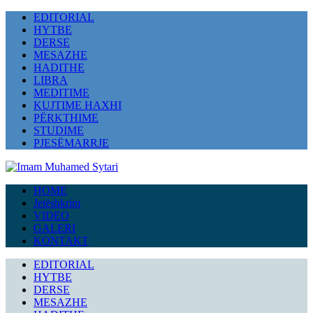
EDITORIAL
HYTBE
DERSE
MESAZHE
HADITHE
LIBRA
MEDITIME
KUJTIME HAXHI
PËRKTHIME
STUDIME
PJESËMARRJE
HOME
Jetëshkrim
VIDEO
GALERI
KONTAKT
EDITORIAL
HYTBE
DERSE
MESAZHE