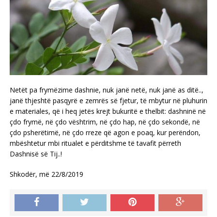
Netët pa frymëzime dashnie, nuk janë netë, nuk janë as ditë..,
janë thjeshtë pasqyrë e zemrës së fjetur, të mbytur në pluhurin
e materiales, që i heq jetës krejt bukuritë e thelbit: dashninë në
çdo frymë, në çdo vështrim, në çdo hap, në çdo sekondë, në
çdo psherëtimë, në çdo rreze që agon e poaq, kur perëndon,
mbështetur mbi ritualet e përditshme të tavafit përreth
Dashnisë së Tij..!
Shkodër, më 22/8/2019