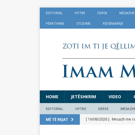
EDITORIAL
HYTBE
DERSE
MESAZHE
PËRKTHIME
STUDIME
PJESËMARRJE
HOME
JETËSHKRIM
VIDEO
EDITORIAL
HYTBE
DERSE
MESAZH
[ 16/06/2026 ]
Mesazh me rast
MË TË REJAT
[ 17/05/2026 ]
Lajmërime të