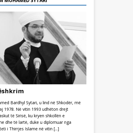
M MUHAMED SYTARI
ëshkrim
ed Bardhyl Sytari, u lind në Shkodër, më
j 1978. Në vitin 1993 udhëton drejt
kut të Sirisë, ku kryen shkollën e
 dhe të lartë, duke u diplomuar nga
teti i Thirrjes Islame në vitin
[...]