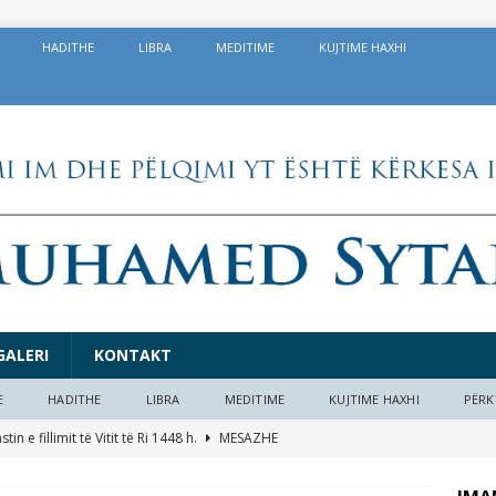
HADITHE
LIBRA
MEDITIME
KUJTIME HAXHI
GALERI
KONTAKT
E
HADITHE
LIBRA
MEDITIME
KUJTIME HAXHI
PËRK
in e fillimit të Vitit të Ri 1448 h.
MESAZHE
 dobishme në prag të Kurban Bajramit 1447/2026
EDITORIAL