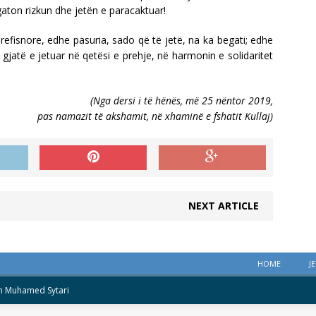
gaton rizkun dhe jetën e paracaktuar!
refisnore, edhe pasuria, sado që të jetë, na ka begati; edhe
e gjatë e jetuar në qetësi e prehje, në harmonin e solidaritet
(Nga dersi i të hënës, më 25 nëntor 2019,
pas namazit të akshamit, në xhaminë e fshatit Kullaj)
NEXT ARTICLE
HOME
J
 Muhamed Sytari