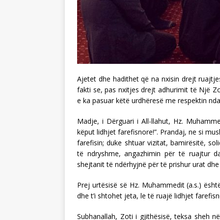
Ajetet dhe hadithet që na nxisin drejt ruajtj
fakti se, pas nxitjes drejt adhurimit të Një Z
e ka pasuar këtë urdhëresë me respektin ndaj 
Madje, i Dërguari i All-llahut, Hz. Muhamme
këput lidhjet farefisnore!”. Prandaj, ne si m
farefisin; duke shtuar vizitat, bamirësitë, s
të ndryshme, angazhimin për të ruajtur da
shejtanit të ndërhyjnë për të prishur urat dhe 
Prej urtësisë së Hz. Muhammedit (a.s.) është 
dhe t’i shtohet jeta, le të ruajë lidhjet farefisn
Subhanallah, Zoti i gjithësisë, teksa sheh n