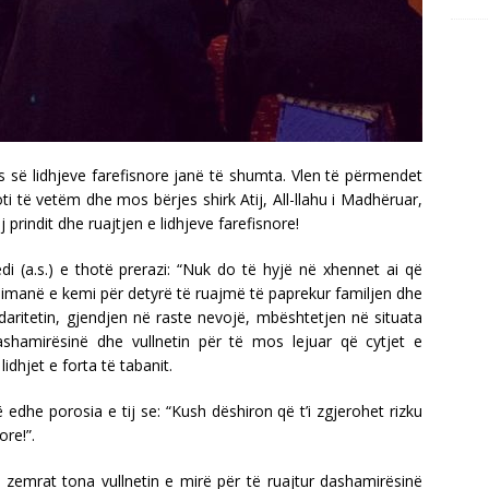
es së lidhjeve farefisnore janë të shumta. Vlen të përmendet
oti të vetëm dhe mos bërjes shirk Atij, All-llahu i Madhëruar,
prindit dhe ruajtjen e lidhjeve farefisnore!
di (a.s.) e thotë prerazi: “Nuk do të hyjë në xhennet ai që
uslimanë e kemi për detyrë të ruajmë të paprekur familjen dhe
olidaritetin, gjendjen në raste nevojë, mbështetjen në situata
shamirësinë dhe vullnetin për të mos lejuar që cytjet e
lidhjet e forta të tabanit.
edhe porosia e tij se: “Kush dëshiron që t’i zgjerohet rizku
ore!”.
ë zemrat tona vullnetin e mirë për të ruajtur dashamirësinë