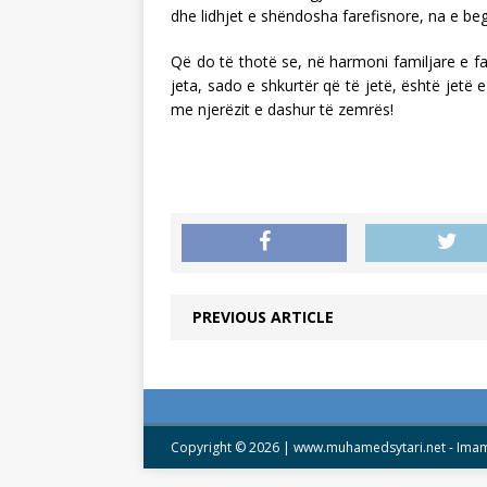
dhe lidhjet e shëndosha farefisnore, na e be
Që do të thotë se, në harmoni familjare e fa
jeta, sado e shkurtër që të jetë, është jetë 
me njerëzit e dashur të zemrës!
PREVIOUS ARTICLE
Copyright © 2026 | www.muhamedsytari.net -
Imam