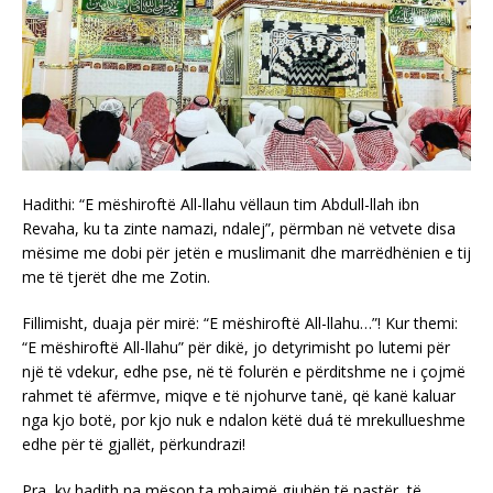
Hadithi: “E mëshiroftë All-llahu vëllaun tim Abdull-llah ibn
Revaha, ku ta zinte namazi, ndalej”, përmban në vetvete disa
mësime me dobi për jetën e muslimanit dhe marrëdhënien e tij
me të tjerët dhe me Zotin.
Fillimisht, duaja për mirë: “E mëshiroftë All-llahu…”! Kur themi:
“E mëshiroftë All-llahu” për dikë, jo detyrimisht po lutemi për
një të vdekur, edhe pse, në të folurën e përditshme ne i çojmë
rahmet të afërmve, miqve e të njohurve tanë, që kanë kaluar
nga kjo botë, por kjo nuk e ndalon këtë duá të mrekullueshme
edhe për të gjallët, përkundrazi!
Pra, ky hadith na mëson ta mbajmë gjuhën të pastër, të