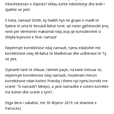
mbështetësen e shpinës? Vëllau është mbështetje dhe krah i
djathtë në jetë!
E treta, namazi! Dmth, ky hadith hyn në grupin e madh të
fjalëve të urta të Resulull-llahut tonë, që nxisin gjithësecilin prej
nesh për vlerësimin maksimal ndaj asaj që konsiderohet si
shtylla kryesore e fesë: namazi!
Nëpërmjet korrektësisë ndaj namazit, njeriu edukohet me
korrektësinë ndaj All-llahut të Madhëruar dhe urdhërave të Tij
në jetë.
Dijetarët tanë të shkuar, rahmet paçin, na kanë mësuar se,
nëpërmjet korrektësisë ndaj namazit, muslimani mëson
korrektësinë ndan kohës! Prandaj i themi një njeriu korrekt me
oraret: “Si namazli”! Mirëpo, a janë namazlitë e sotëm korrektë
me kohën dhe oraret e tyre?…
(Nga dersi i sabahut, më 30 dhjetor 2019, në xhaminë e
Parrucës)