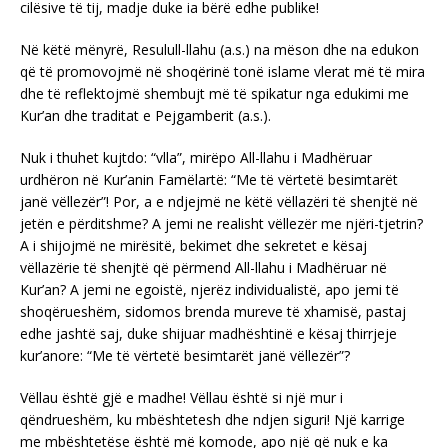
cilësive të tij, madje duke ia bërë edhe publike!
Në këtë mënyrë, Resulull-llahu (a.s.) na mëson dhe na edukon
që të promovojmë në shoqërinë tonë islame vlerat më të mira
dhe të reflektojmë shembujt më të spikatur nga edukimi me
Kur’an dhe traditat e Pejgamberit (a.s.).
Nuk i thuhet kujtdo: “vlla”, mirëpo All-llahu i Madhëruar
urdhëron në Kur’anin Famëlartë: “Me të vërtetë besimtarët
janë vëllezër”! Por, a e ndjejmë ne këtë vëllazëri të shenjtë në
jetën e përditshme? A jemi ne realisht vëllezër me njëri-tjetrin?
A i shijojmë ne mirësitë, bekimet dhe sekretet e kësaj
vëllazërie të shenjtë që përmend All-llahu i Madhëruar në
Kur’an? A jemi ne egoistë, njerëz individualistë, apo jemi të
shoqërueshëm, sidomos brenda mureve të xhamisë, pastaj
edhe jashtë saj, duke shijuar madhështinë e kësaj thirrjeje
kur’anore: “Me të vërtetë besimtarët janë vëllezër”?
Vëllau është gjë e madhe! Vëllau është si një mur i
qëndrueshëm, ku mbështetesh dhe ndjen siguri! Një karrige
me mbështetëse është më komode, apo një që nuk e ka