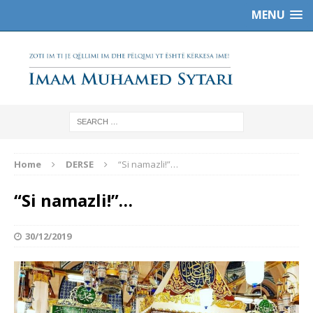
MENU
Home
DERSE
“Si namazli!”…
“Si namazli!”…
30/12/2019