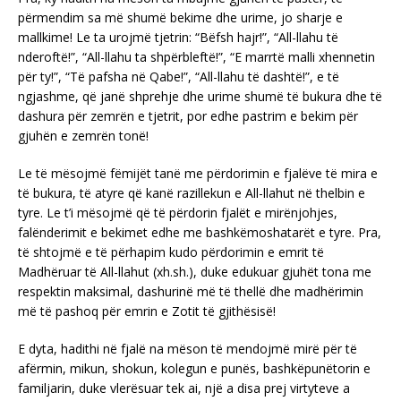
përmendim sa më shumë bekime dhe urime, jo sharje e
mallkime! Le ta urojmë tjetrin: “Bëfsh hajr!”, “All-llahu të
nderoftë!”, “All-llahu ta shpërbleftë!”, “E marrtë malli xhennetin
për ty!”, “Të pafsha në Qabe!”, “All-llahu të dashtë!”, e të
ngjashme, që janë shprehje dhe urime shumë të bukura dhe të
dashura për zemrën e tjetrit, por edhe pastrim e bekim për
gjuhën e zemrën tonë!
Le të mësojmë fëmijët tanë me përdorimin e fjalëve të mira e
të bukura, të atyre që kanë razillekun e All-llahut në thelbin e
tyre. Le t’i mësojmë që të përdorin fjalët e mirënjohjes,
falënderimit e bekimet edhe me bashkëmoshatarët e tyre. Pra,
të shtojmë e të përhapim kudo përdorimin e emrit të
Madhëruar të All-llahut (xh.sh.), duke edukuar gjuhët tona me
respektin maksimal, dashurinë më të thellë dhe madhërimin
më të pashoq për emrin e Zotit të gjithësisë!
E dyta, hadithi në fjalë na mëson të mendojmë mirë për të
afërmin, mikun, shokun, kolegun e punës, bashkëpunëtorin e
familjarin, duke vlerësuar tek ai, një a disa prej virtyteve a