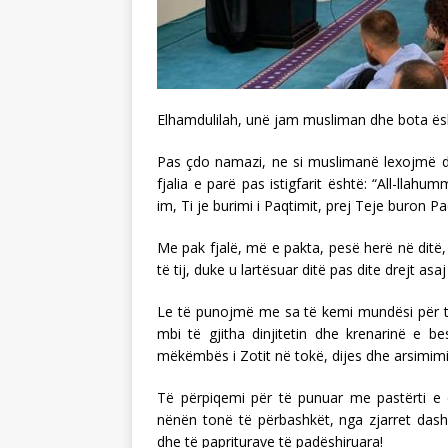
Elhamdulilah, unë jam musliman dhe bota ësh
Pas çdo namazi, ne si muslimanë lexojmë dhik
fjalia e parë pas istigfarit është: “All-lla
im, Ti je burimi i Paqtimit, prej Teje buron P
Me pak fjalë, më e pakta, pesë herë në ditë
të tij, duke u lartësuar ditë pas dite drejt as
Le të punojmë me sa të kemi mundësi për të
mbi të gjitha dinjitetin dhe krenarinë e be
mëkëmbës i Zotit në tokë, dijes dhe arsimimi
Të përpiqemi për të punuar me pastërti e d
nënën tonë të përbashkët, nga zjarret dash
dhe të papriturave të padëshiruara!