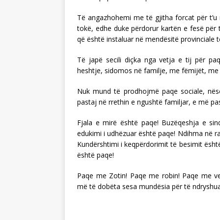
Të angazhohemi me të gjitha forcat për t’u nd
tokë, edhe duke përdorur kartën e fesë për t
që është instaluar në mendësitë provinciale 
Të japë secili diçka nga vetja e tij për pa
heshtje, sidomos në familje, me fëmijët, me të
Nuk mund të prodhojmë paqe sociale, nëse n
pastaj në rrethin e ngushtë familjar, e më p
Fjala e mirë është paqe! Buzëqeshja e sin
edukimi i udhëzuar është paqe! Ndihma në ras
Kundërshtimi i keqpërdorimit të besimit ësht
është paqe!
Paqe me Zotin! Paqe me robin! Paqe me vet
më të dobëta sesa mundësia për të ndryshua