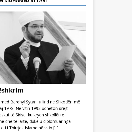
M MUHAMED SYTARI
ëshkrim
ed Bardhyl Sytari, u lind në Shkodër, më
j 1978. Në vitin 1993 udhëton drejt
kut të Sirisë, ku kryen shkollën e
 dhe të lartë, duke u diplomuar nga
teti i Thirrjes Islame në vitin
[...]