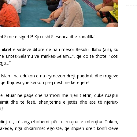
të më e sigurtë! Kjo është esenca dhe zanafilla!
ret e virdeve ditore që na i mësoi Resulull-llahu (a.s), ku
humme Entes-Selamu ve minkes-Selam…”, që do të thotë: “Zoti
aqja…”!
, Islami na edukon e na frymëzon drejt paqtimit dhe rrugëve
aj që Krijuesi ynë kërkon prej nesh në këtë jetë!
 jetuar në paqe dhe harmoni me njëri-tjetrin, duke ruajtur
simit dhe të fesë, shenjtërinë e jetës dhe atë të njeriut-
t!
injitet, të angazhohemi për të ruajtur e mbrojtur Tokën,
akeqe, nga shkarrimet egoiste, që shpien drejt konflikteve