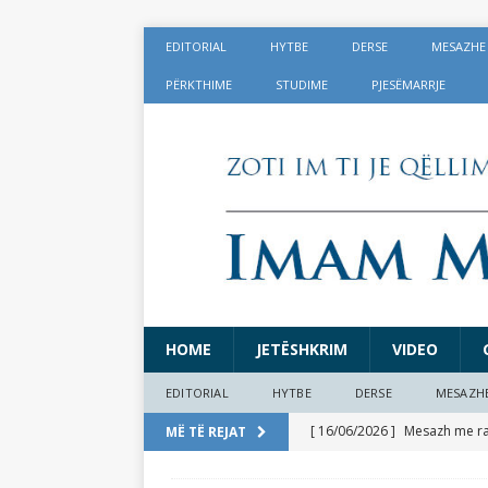
EDITORIAL
HYTBE
DERSE
MESAZHE
PËRKTHIME
STUDIME
PJESËMARRJE
HOME
JETËSHKRIM
VIDEO
EDITORIAL
HYTBE
DERSE
MESAZH
[ 16/06/2026 ]
Mesazh me rast
MË TË REJAT
[ 17/05/2026 ]
Lajmërime të