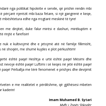
arë nga politikat hipokrite e servile, që prishin rendin mbi
ë përçarë njerëzit mbi baza fetare, si një gangrenë e keqe,
të mbështetura edhe nga rrogtarë meskinë të tyre!
qen me dinjitet, duke falur mirësi e dashuri, mirëkuptim e
 rinjtë e farefisin!
uk e kultivojmë dhe e jetojmë atë në familje fillimisht,
as në shoqëri, me shumë kujdes e plot përkushtim!
qertë është paqe! Heshtja e urtë është paqe! Mësimi dhe
t nevoje është paqe! Luftimi i së keqes në jetë është paqe!
ë paqe! Përballja me tërë fenomenet e prishjes dhe devijimit
veten e me realitetet e përditshme, që gjithësesi mbeten
r kaderin!
Imam Muhamed B. Sytari
Myfti i Zonës Shkodër