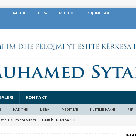
HADITHE
LIBRA
MEDITIME
KUJTIME HAXHI
GALERI
KONTAKT
E
HADITHE
LIBRA
MEDITIME
KUJTIME HAXHI
PËRK
in e fillimit të Vitit të Ri 1448 h.
MESAZHE
 dobishme në prag të Kurban Bajramit 1447/2026
EDITORIAL