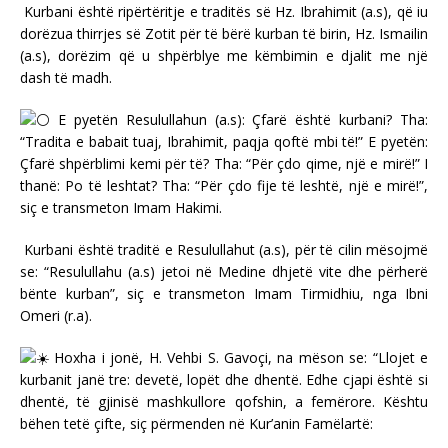
Kurbani është ripërtëritje e traditës së Hz. Ibrahimit (a.s), që iu
dorëzua thirrjes së Zotit për të bërë kurban të birin, Hz. Ismailin
(a.s), dorëzim që u shpërblye me këmbimin e djalit me një
dash të madh.
E pyetën Resulullahun (a.s): Çfarë është kurbani? Tha:
“Tradita e babait tuaj, Ibrahimit, paqja qoftë mbi të!” E pyetën:
Çfarë shpërblimi kemi për të? Tha: “Për çdo qime, një e mirë!” I
thanë: Po të leshtat? Tha: “Për çdo fije të leshtë, një e mirë!”,
siç e transmeton Imam Hakimi.
Kurbani është traditë e Resulullahut (a.s), për të cilin mësojmë
se: “Resulullahu (a.s) jetoi në Medine dhjetë vite dhe përherë
bënte kurban”, siç e transmeton Imam Tirmidhiu, nga Ibni
Omeri (r.a).
Hoxha i jonë, H. Vehbi S. Gavoçi, na mëson se: “Llojet e
kurbanit janë tre: devetë, lopët dhe dhentë. Edhe cjapi është si
dhentë, të gjinisë mashkullore qofshin, a femërore. Kështu
bëhen tetë çifte, siç përmenden në Kur’anin Famëlartë: