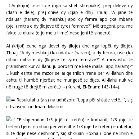
《Ai (krijoi) tetë lloje (nga kafshët shtëpiake): prej deleve dy
(dash e dele), prej dhive dy (cjap e dhi). Thuaj: “A janë të
ndaluar (haram) dy meshkuj apo dy femra apo çka mbanë
(pjell) mitra e dy (llojeve të tyre) femrave?” Më tregoni, pra, me
fakte të ditura (e jo me trillime) nëse jeni të sinqertë.
Ai (krijoi) edhe nga devet dy (lloje) dhe nga lopët dy (lloje).
Thuaj: “A dy meshkuj i ka ndaluar (haram), a dy femra, ose çka
mban mitra e dy (llojeve të tyre) femrave?” A mos ishit të
pranishëm kur All-llahu ju porositi me këtë (hallall apo haram)?”
E kush është më mizor se ai që trillon rrenë për All-llahun dhe
ashtu t’i humbë njerëzit në mungesë të dijes. All-llahu nuk vë
në rrugë të drejtë mizorët.》- (Kurani, El-Enam: 143-144).
Resulullahu (a.s) na udhëzon: “Lopa për shtatë vetë…”, siç
e transmeton Imam Muslimi.
“E shpërndan 1/3 (një të tretën) e kurbanit, 1/3 (një të
tretën) tjetër e mban për vete dhe 1/3 (një të tretën) e mbetur,
si të dojë nëse dëshiron.”, siç shkruan Hoxha i jonë në librin e