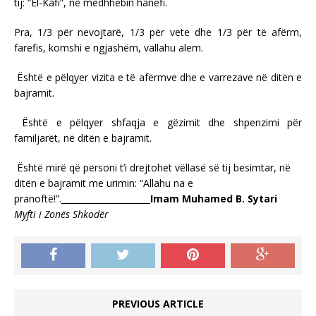
tij: “El-Kafi”, në medhhebin hanefi.
Pra, 1/3 për nevojtarë, 1/3 për vete dhe 1/3 për të afërm,
farefis, komshi e ngjashëm, vallahu alem.
Është e pëlqyer vizita e të afërmve dhe e varrezave në ditën e
bajramit.
Është e pëlqyer shfaqja e gëzimit dhe shpenzimi për
familjarët, në ditën e bajramit.
Është mirë që personi t’i drejtohet vëllasë së tij besimtar, në
ditën e bajramit me urimin: “Allahu na e
pranoftë!”._____________________
Imam Muhamed B. Sytari
Myfti i Zonës Shkodër
PREVIOUS ARTICLE