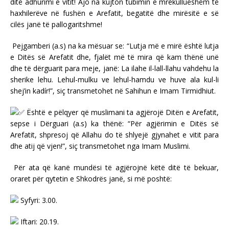
ditë adhurimi e vitit! Ajo na kujton tubimin e mrekullueshëm të
haxhilerëve në fushën e Arefatit, begatitë dhe mirësitë e së
cilës janë të pallogaritshme!
Pejgamberi (a.s) na ka mësuar se: “Lutja më e mirë është lutja
e Ditës së Arefatit dhe, fjalët më të mira që kam thënë unë
dhe të dërguarit para meje, janë: La ilahe il-lall-llahu vahdehu la
sherike lehu. Lehul-mulku ve lehul-hamdu ve huve ala kul-li
shej’in kadír!”, siç transmetohet në Sahihun e Imam Tirmidhiut.
Është e pëlqyer që muslimani ta agjërojë Ditën e Arefatit,
sepse i Dërguari (a.s) ka thënë: “Për agjërimin e Ditës së
Arefatit, shpresoj që Allahu do të shlyejë gjynahet e vitit para
dhe atij që vjen!”, siç transmetohet nga Imam Muslimi.
Për ata që kanë mundësi të agjërojnë këtë ditë të bekuar,
oraret për qytetin e Shkodrës janë, si më poshtë:
Syfyri: 3.00.
Iftari: 20.19.