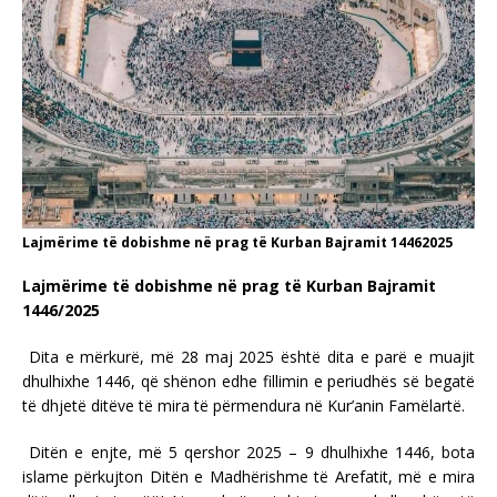
Lajmërime të dobishme në prag të Kurban Bajramit 14462025
Lajmërime të dobishme në prag të Kurban Bajramit
1446/2025
Dita e mërkurë, më 28 maj 2025 është dita e parë e muajit
dhulhixhe 1446, që shënon edhe fillimin e periudhës së begatë
të dhjetë ditëve të mira të përmendura në Kur’anin Famëlartë.
Ditën e enjte, më 5 qershor 2025 – 9 dhulhixhe 1446, bota
islame përkujton Ditën e Madhërishme të Arefatit, më e mira