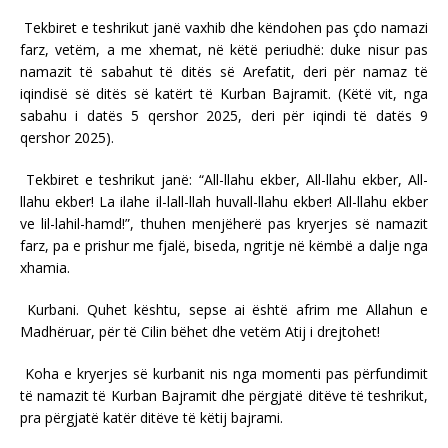
Tekbiret e teshrikut janë vaxhib dhe këndohen pas çdo namazi
farz, vetëm, a me xhemat, në këtë periudhë: duke nisur pas
namazit të sabahut të ditës së Arefatit, deri për namaz të
iqindisë së ditës së katërt të Kurban Bajramit. (Këtë vit, nga
sabahu i datës 5 qershor 2025, deri për iqindi të datës 9
qershor 2025).
Tekbiret e teshrikut janë: “All-llahu ekber, All-llahu ekber, All-
llahu ekber! La ilahe il-lall-llah huvall-llahu ekber! All-llahu ekber
ve lil-lahil-hamd!”, thuhen menjëherë pas kryerjes së namazit
farz, pa e prishur me fjalë, biseda, ngritje në këmbë a dalje nga
xhamia.
Kurbani. Quhet kështu, sepse ai është afrim me Allahun e
Madhëruar, për të Cilin bëhet dhe vetëm Atij i drejtohet!
Koha e kryerjes së kurbanit nis nga momenti pas përfundimit
të namazit të Kurban Bajramit dhe përgjatë ditëve të teshrikut,
pra përgjatë katër ditëve të këtij bajrami.