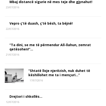
Mbaj distancë sigurie në mes teje dhe gjynahut!
23/07/2016
Vepro ç’të duash, ç’të bësh, ta bëjnë!
22/07/2016
“Ta dini, se me të përmendur All-llahun, zemrat
qetësohen!”…
21/07/2016
“Shtatë lloje njerëzish, nuk duhet të
këshillohet me ta i mençuri…”
17/07/2016
Drejtori i shkollës…
12/07/2016