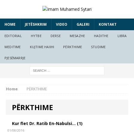
HOME
JETËSHKRIM
VIDEO
GALERI
KONTAKT
EDITORIAL
HYTBE
DERSE
MESAZHE
HADITHE
LIBRA
MEDITIME
KUJTIME HAXHI
PËRKTHIME
STUDIME
PJESËMARRJE
Home
PËRKTHIME
PËRKTHIME
Kur flet Dr. Ratib En-Nabulsi… (1)
01/08/2016