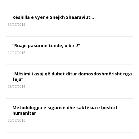
Këshilla e vyer e Shejkh Shaaraviut…
31/07/2016
“Ruaje pasurinë tënde, o bir..!”
29/07/2016
“Mësimi i asaj që duhet ditur domosdoshmërisht nga
feja”
28/07/2016
Metodologjia e sigurisë dhe saktësia e boshtit
humanitar
25/07/2016