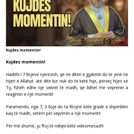
Kujdes momentin!
Kujdes momentin!
Hadithi i 7 llojeve njerëzish, që në ditën e gjykimit do të jenë në
hijen e Allahut. atë ditë kur nuk do të ketë hije, përveç hijes së
Tij, fsheh edhe një sekret të madh, që lidhet me veprimin a
reagimin e një momenti!
Paramendo, nga 7, 3 lloje do ta fitojnë këtë gradë e shpërblim
kaq të madh, vetëm për veprimin e një momenti!
Për më shumë, ju ftoj të ndiqni këtë videomesazh!