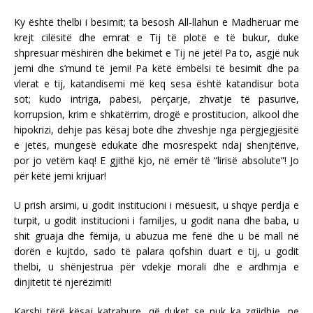
Ky është thelbi i besimit; ta besosh All-llahun e Madhëruar me
krejt cilësitë dhe emrat e Tij të plotë e të bukur, duke
shpresuar mëshirën dhe bekimet e Tij në jetë! Pa to, asgjë nuk
jemi dhe s’mund të jemi! Pa këtë ëmbëlsi të besimit dhe pa
vlerat e tij, katandisemi më keq sesa është katandisur bota
sot; kudo intriga, pabesi, përçarje, zhvatje të pasurive,
korrupsion, krim e shkatërrim, drogë e prostitucion, alkool dhe
hipokrizi, dehje pas kësaj bote dhe zhveshje nga përgjegjësitë
e jetës, mungesë edukate dhe mosrespekt ndaj shenjtërive,
por jo vetëm kaq! E gjithë kjo, në emër të “lirisë absolute”! Jo
për këtë jemi krijuar!
U prish arsimi, u godit institucioni i mësuesit, u shqye perdja e
turpit, u godit institucioni i familjes, u godit nana dhe baba, u
shit gruaja dhe fëmija, u abuzua me fenë dhe u bë mall në
dorën e kujtdo, sado të palara qofshin duart e tij, u godit
thelbi, u shënjestrua për vdekje morali dhe e ardhmja e
dinjitetit të njerëzimit!
Karshi tërë kësaj katrahure, që duket se nuk ka zgjidhje, ne