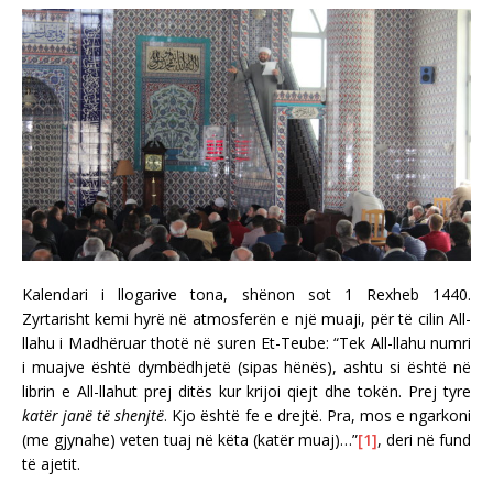
Kalendari i llogarive tona, shënon sot 1 Rexheb 1440.
Zyrtarisht kemi hyrë në atmosferën e një muaji, për të cilin All-
llahu i Madhëruar thotë në suren Et-Teube: “Tek All-llahu numri
i muajve është dymbëdhjetë (sipas hënës), ashtu si është në
librin e All-llahut prej ditës kur krijoi qiejt dhe tokën. Prej tyre
katër janë të shenjtë
. Kjo është fe e drejtë. Pra, mos e ngarkoni
(me gjynahe) veten tuaj në këta (katër muaj)…”
[1]
, deri në fund
të ajetit.