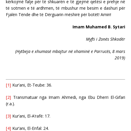
kërkojmë falje për të shkuarën e të gjejmë qetësi e prehje në
të sotmen e të ardhmen, të mbushur me besim e dashuri për
Fjalën Tënde dhe të Dërguarin mëshirë për botët! Amin!
Imam Muhamed B. Sytari
Myfti i Zonës Shkodër
(Hytbeja e xhumasë mbajtur në xhaminë e Parrucës, 8 mars
2019)
[1]
Kur’ani, Et-Teube: 36.
[2]
Transmatuar nga Imam Ahmedi, nga Ebu Dherri El-Gifari
(r.a.).
[3]
Kur’ani, El-A’rafë: 17.
[4]
Kur’ani, El-Enfal: 24.