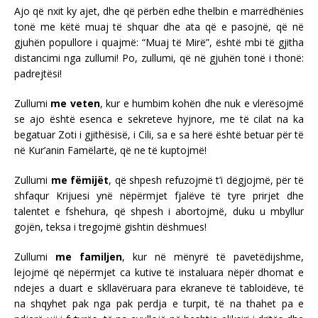
Ajo që nxit ky ajet, dhe që përbën edhe thelbin e marrëdhënies
tonë me këtë muaj të shquar dhe ata që e pasojnë, që në
gjuhën popullore i quajmë: “Muaj të Mirë”, është mbi të gjitha
distancimi nga zullumi! Po, zullumi, që në gjuhën tonë i thonë:
padrejtësi!
Zullumi
me veten
, kur e humbim kohën dhe nuk e vlerësojmë
se ajo është esenca e sekreteve hyjnore, me të cilat na ka
begatuar Zoti i gjithësisë, i Cili, sa e sa herë është betuar për të
në Kur’anin Famëlartë, që ne të kuptojmë!
Zullumi
me fëmijët
, që shpesh refuzojmë t’i dëgjojmë, për të
shfaqur Krijuesi ynë nëpërmjet fjalëve të tyre prirjet dhe
talentet e fshehura, që shpesh i abortojmë, duku u mbyllur
gojën, teksa i tregojmë gishtin dëshmues!
Zullumi
me familjen
, kur në mënyrë të pavetëdijshme,
lejojmë që nëpërmjet ca kutive të instaluara nëpër dhomat e
ndejes a duart e skllavëruara para ekraneve të tabloidëve, të
na shqyhet pak nga pak perdja e turpit, të na thahet pa e