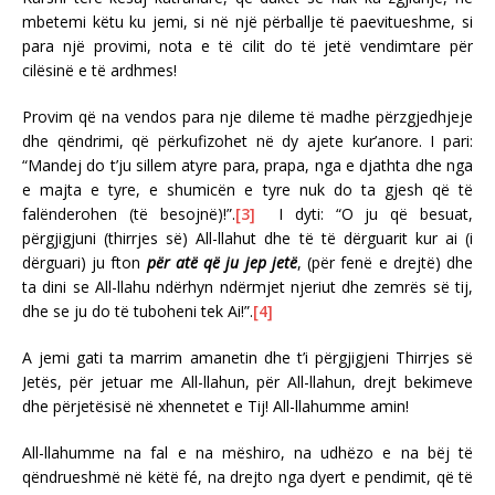
mbetemi këtu ku jemi, si në një përballje të paevitueshme, si
para një provimi, nota e të cilit do të jetë vendimtare për
cilësinë e të ardhmes!
Provim që na vendos para nje dileme të madhe përzgjedhjeje
dhe qëndrimi, që përkufizohet në dy ajete kur’anore. I pari:
“Mandej do t’ju sillem atyre para, prapa, nga e djathta dhe nga
e majta e tyre, e shumicën e tyre nuk do ta gjesh që të
falënderohen (të besojnë)!”.
[3]
I dyti: “O ju që besuat,
përgjigjuni (thirrjes së) All-llahut dhe të të dërguarit kur ai (i
dërguari) ju fton
për atë që ju jep jetë
, (për fenë e drejtë) dhe
ta dini se All-llahu ndërhyn ndërmjet njeriut dhe zemrës së tij,
dhe se ju do të tuboheni tek Ai!”.
[4]
A jemi gati ta marrim amanetin dhe t’i përgjigjeni Thirrjes së
Jetës, për jetuar me All-llahun, për All-llahun, drejt bekimeve
dhe përjetësisë në xhennetet e Tij! All-llahumme amin!
All-llahumme na fal e na mëshiro, na udhëzo e na bëj të
qëndrueshmë në këtë fé, na drejto nga dyert e pendimit, që të