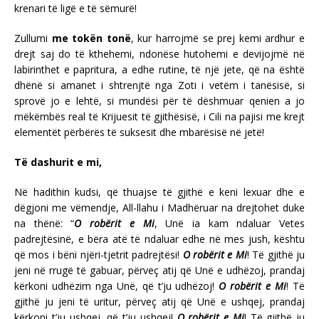
krenari të ligë e të sëmurë!
Zullumi
me tokën tonë
, kur harrojmë se prej kemi ardhur e
drejt saj do të kthehemi, ndonëse hutohemi e devijojmë në
labirinthet e papritura, a edhe rutine, të një jete, që na është
dhënë si amanet i shtrenjtë nga Zoti i vetëm i tanësisë, si
sprovë jo e lehtë, si mundësi për të dëshmuar qenien a jo
mëkëmbës real të Krijuesit të gjithësisë, i Cili na pajisi me krejt
elementët përbërës të suksesit dhe mbarësisë në jetë!
Të dashurit e mi,
Në hadithin kudsi, që thuajse të gjithë e keni lexuar dhe e
dëgjoni me vëmendje, All-llahu i Madhëruar na drejtohet duke
na thënë: “
O robërit e Mi
, Unë ia kam ndaluar Vetes
padrejtësinë, e bëra atë të ndaluar edhe në mes jush, kështu
që mos i bëni njëri-tjetrit padrejtësi!
O robërit e Mi
! Të gjithë ju
jeni në rrugë të gabuar, përveç atij që Unë e udhëzoj, prandaj
kërkoni udhëzim nga Unë, që t’ju udhëzoj!
O robërit e Mi
! Të
gjithë ju jeni të uritur, përveç atij që Unë e ushqej, prandaj
kërkoni t’ju ushqej, që t’ju ushqej!
O robërit e Mi
! Të gjithë ju