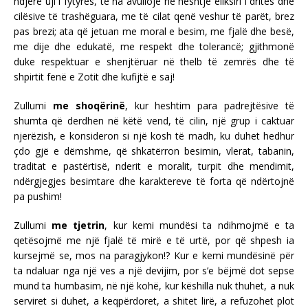
ndjerë uji i fytyrës, të na avullojë në heshtje eliksiri i dritës dhe
cilësive të trashëguara, me të cilat qenë veshur të parët, brez
pas brezi; ata që jetuan me moral e besim, me fjalë dhe besë,
me dije dhe edukatë, me respekt dhe tolerancë; gjithmonë
duke respektuar e shenjtëruar në thelb të zemrës dhe të
shpirtit fenë e Zotit dhe kufijtë e saj!
Zullumi
me shoqërinë
, kur heshtim para padrejtësive të
shumta që derdhen në këtë vend, të cilin, një grup i caktuar
njerëzish, e konsideron si një kosh të madh, ku duhet hedhur
çdo gjë e dëmshme, që shkatërron besimin, vlerat, tabanin,
traditat e pastërtisë, nderit e moralit, turpit dhe mendimit,
ndërgjegjes besimtare dhe karaktereve të forta që ndërtojnë
pa pushim!
Zullumi
me tjetrin
, kur kemi mundësi ta ndihmojmë e ta
qetësojmë me një fjalë të mirë e të urtë, por që shpesh ia
kursejmë se, mos na paragjykon!? Kur e kemi mundësinë për
ta ndaluar nga një ves a një devijim, por s’e bëjmë dot sepse
mund ta humbasim, në një kohë, kur këshilla nuk thuhet, a nuk
serviret si duhet, a keqpërdoret, a shitet lirë, a refuzohet plot