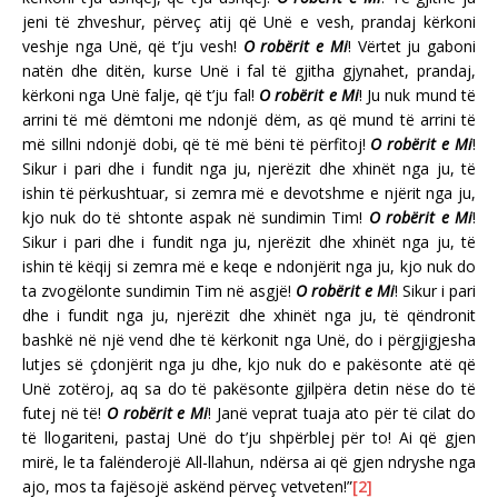
jeni të zhveshur, përveç atij që Unë e vesh, prandaj kërkoni
veshje nga Unë, që t’ju vesh!
O robërit e Mi
! Vërtet ju gaboni
natën dhe ditën, kurse Unë i fal të gjitha gjynahet, prandaj,
kërkoni nga Unë falje, që t’ju fal!
O robërit e Mi
! Ju nuk mund të
arrini të më dëmtoni me ndonjë dëm, as që mund të arrini të
më sillni ndonjë dobi, që të më bëni të përfitoj!
O robërit e Mi
!
Sikur i pari dhe i fundit nga ju, njerëzit dhe xhinët nga ju, të
ishin të përkushtuar, si zemra më e devotshme e njërit nga ju,
kjo nuk do të shtonte aspak në sundimin Tim!
O robërit e Mi
!
Sikur i pari dhe i fundit nga ju, njerëzit dhe xhinët nga ju, të
ishin të këqij si zemra më e keqe e ndonjërit nga ju, kjo nuk do
ta zvogëlonte sundimin Tim në asgjë!
O robërit e Mi
! Sikur i pari
dhe i fundit nga ju, njerëzit dhe xhinët nga ju, të qëndronit
bashkë në një vend dhe të kërkonit nga Unë, do i përgjigjesha
lutjes së çdonjërit nga ju dhe, kjo nuk do e pakësonte atë që
Unë zotëroj, aq sa do të pakësonte gjilpëra detin nëse do të
futej në të!
O robërit e Mi
! Janë veprat tuaja ato për të cilat do
të llogariteni, pastaj Unë do t’ju shpërblej për to! Ai që gjen
mirë, le ta falënderojë All-llahun, ndërsa ai që gjen ndryshe nga
ajo, mos ta fajësojë askënd përveç vetveten!”
[2]