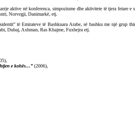
arrje aktive në konferenca, simpoziume dhe aktivitete të tjera fetare e sh
ri, Norvegji, Danimarkë, etj.
sidentit” të Emirateve të Bashkuara Arabe, së bashku me një grup thir
abi, Dubaj, Axhman, Ras Khajme, Fuxhejra etj.
05),
eshtjen e kohës…”
(2006),