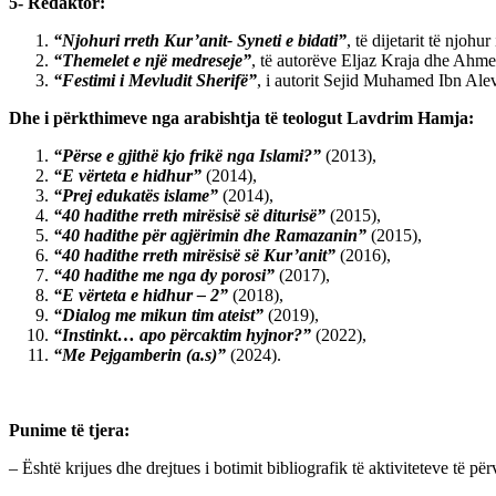
5- Redaktor:
“Njohuri rreth Kur’anit- Syneti e bidati”
, të dijetarit të njo
“Themelet e një medreseje”
, të autorëve Eljaz Kraja dhe Ahme
“Festimi i Mevludit Sherifë”
, i autorit Sejid Muhamed Ibn Ale
Dhe i përkthimeve nga arabishtja të teologut Lavdrim Hamja:
“Përse e gjithë kjo frikë nga Islami?”
(2013),
“E vërteta e hidhur”
(2014),
“Prej edukatës islame”
(2014),
“40 hadithe rreth mirësisë së diturisë”
(2015),
“40 hadithe për agjërimin dhe Ramazanin”
(2015),
“40 hadithe rreth mirësisë së Kur’anit”
(2016),
“40 hadithe me nga dy porosi”
(2017),
“E vërteta e hidhur – 2”
(2018),
“Dialog me mikun tim ateist”
(2019),
“Instinkt… apo përcaktim hyjnor?”
(2022),
“Me Pejgamberin (a.s)”
(2024).
Punime të tjera:
– Është krijues dhe drejtues i botimit bibliografik të aktiviteteve të pë