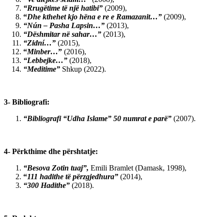
“Rrugëtime të një hatibi”
(2009),
“
Dhe kthehet kjo hëna e re e Ramazanit…”
(2009),
“Nún – Pasha Lapsin…”
(2013),
“Dëshmitar në sahar…”
(2013),
“Zidní…”
(2015),
“
Minber…
”
(2016),
“Lebbejke…”
(2018),
“Meditime”
Shkup (2022).
3- Bibliografi:
“Bibliografi “Udha Islame” 50 numrat e parë”
(2007).
4- Përkthime dhe përshtatje:
“Besova Zotin tuaj”,
Emili Bramlet (Damask, 1998),
“
111 hadithe të përzgjedhura”
(2014),
“300 Hadithe”
(2018).