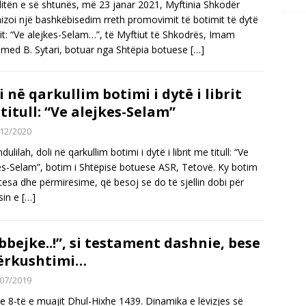
itën e së shtunës, më 23 janar 2021, Myftinia Shkodër
izoi një bashkëbisedim rreth promovimit të botimit të dytë
brit: “Ve alejkes-Selam…”, të Myftiut të Shkodrës, Imam
ed B. Sytari, botuar nga Shtëpia botuese
[…]
i në qarkullim botimi i dytë i librit
titull: “Ve alejkes-Selam”
12/2020
ulilah, doli në qarkullim botimi i dytë i librit me titull: “Ve
es-Selam”, botim i Shtëpisë botuese ASR, Tetovë. Ky botim
tesa dhe përmirësime, që besoj se do të sjellin dobi për
sin e
[…]
bbejke..!”, si testament dashnie, bese
ërkushtimi…
07/2019
 e 8-të e muajit Dhul-Hixhe 1439. Dinamika e lëvizjes së