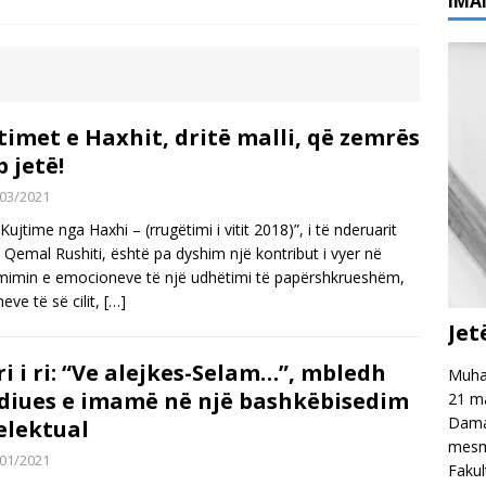
IMA
e të reja po i shtohen Shkodrës!
EDITORIAL
EDITORIAL
 autorëve shqiptarë në fushën e shkencave kuranore gjatë
Ferid Piku
EDITORIAL
timet e Haxhit, dritë malli, që zemrës
p jetë!
03/2021
“Kujtime nga Haxhi – (rrugëtimi i vitit 2018)”, i të nderuarit
 Qemal Rushiti, është pa dyshim një kontribut i vyer në
imin e emocioneve të një udhëtimi të papërshkrueshëm,
eve të së cilit,
[…]
Jet
ri i ri: “Ve alejkes-Selam…”, mbledh
Muham
diues e imamë në një bashkëbisedim
21 ma
Damas
elektual
mesme
01/2021
Fakul