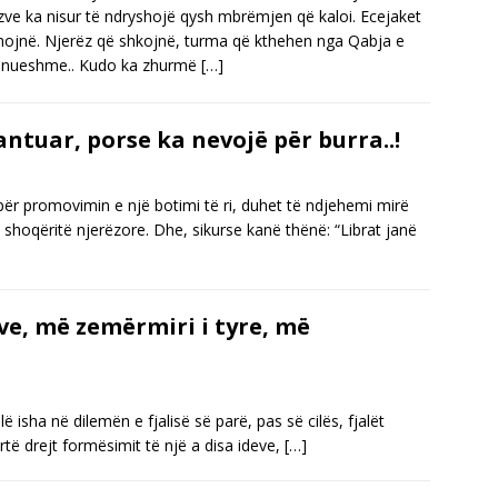
zve ka nisur të ndryshojë qysh mbrëmjen që kaloi. Ecejaket
hojnë. Njerëz që shkojnë, turma që kthehen nga Qabja e
nueshme.. Kudo ka zhurmë
[…]
antuar, porse ka nevojë për burra..!
ër promovimin e një botimi të ri, duhet të ndjehemi mirë
ë shoqëritë njerëzore. Dhe, sikurse kanë thënë: “Librat janë
zve, më zemërmiri i tyre, më
ë isha në dilemën e fjalisë së parë, pas së cilës, fjalët
urtë drejt formësimit të një a disa ideve,
[…]