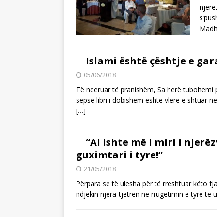
njerë
s’pus
Madh
Islami është çështje e gar
05/06/2018
Të nderuar të pranishëm, Sa herë tubohemi p
sepse libri i dobishëm është vlerë e shtuar n
[…]
“Ai ishte më i miri i njerë
guximtari i tyre!”
21/05/2018
Përpara se të ulesha për të rreshtuar këto fjal
ndjekin njëra-tjetrën në rrugëtimin e tyre të 