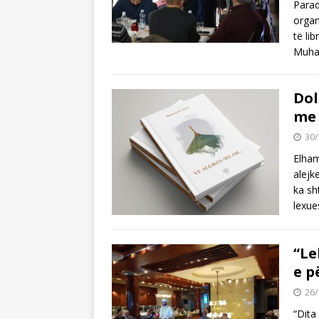
Parad
organ
të li
Muham
Dol
me 
30/
Elhamd
alejk
ka sh
lexue
“Le
e p
26/
“Dita