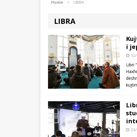
Home
LIBRA
[ 08/04/2026 ]
Edhe dy minar
[ 24/02/2026 ]
Kartolina..!
LIBRA
[ 11/07/2026 ]
“Kontributi i
periudhës osmane”, nga Dr. 
Kuj
i je
12/
Libri 
Haxhi
dëshm
kujtim
Lib
stu
int
23/