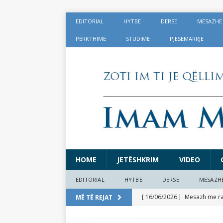
EDITORIAL
HYTBE
DERSE
MESAZHE
PËRKTHIME
STUDIME
PJESËMARRJE
HOME
JETËSHKRIM
VIDEO
EDITORIAL
HYTBE
DERSE
MESAZH
[ 16/06/2026 ]
Mesazh me rast
MË TË REJAT
[ 17/05/2026 ]
Lajmërime të