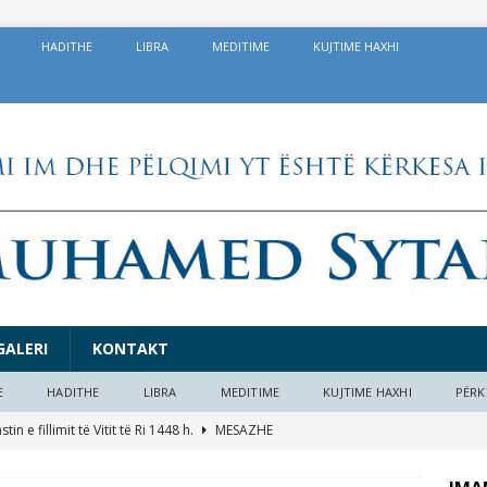
HADITHE
LIBRA
MEDITIME
KUJTIME HAXHI
GALERI
KONTAKT
E
HADITHE
LIBRA
MEDITIME
KUJTIME HAXHI
PËRK
in e fillimit të Vitit të Ri 1448 h.
MESAZHE
 dobishme në prag të Kurban Bajramit 1447/2026
EDITORIAL