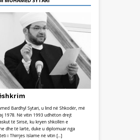
M MUHAMED SYTARI
ëshkrim
ed Bardhyl Sytari, u lind në Shkodër, më
j 1978. Në vitin 1993 udhëton drejt
kut të Sirisë, ku kryen shkollën e
 dhe të lartë, duke u diplomuar nga
teti i Thirrjes Islame në vitin
[...]