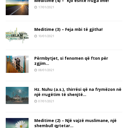
Meditime (4) – “Kjo është rruga ime!”
17/01/2021
Meditime (3) – Feja mbi të gjitha!
10/01/2021
Përmbytjet, si fenomen që fton për
zgjim…
08/01/2021
Hz. Nuhu (a.s.), thirrësi që na frymëzon në
një rrugëtim të shenjtë…
07/01/2021
Meditime (2) – Një vajzë muslimane, një
shembull qytetar…