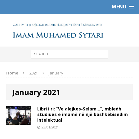
MENU
Home
2021
January
January 2021
Libri i ri: “Ve alejkes-Selam…”, mbledh
studiues e imamë në një bashkëbisedim
intelektual
23/01/2021