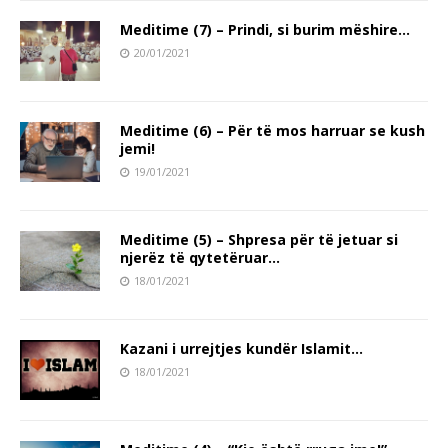
Meditime (7) – Prindi, si burim mëshire…
20/01/2021
Meditime (6) – Për të mos harruar se kush
jemi!
19/01/2021
Meditime (5) – Shpresa për të jetuar si
njerëz të qytetëruar…
18/01/2021
Kazani i urrejtjes kundër Islamit…
18/01/2021