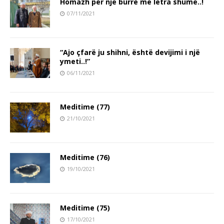
Homazh për një burrë me letra shumë..!
07/11/2021
“Ajo çfarë ju shihni, është devijimi i një
ymeti..!”
06/11/2021
Meditime (77)
21/10/2021
Meditime (76)
19/10/2021
Meditime (75)
17/10/2021