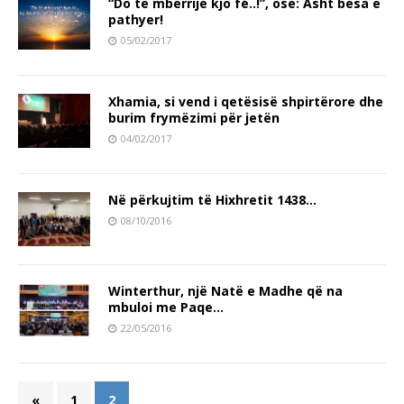
“Do të mbërrijë kjo fé..!”, ose: Asht besa e
pathyer!
05/02/2017
Xhamia, si vend i qetësisë shpirtërore dhe
burim frymëzimi për jetën
04/02/2017
Në përkujtim të Hixhretit 1438…
08/10/2016
Winterthur, një Natë e Madhe që na
mbuloi me Paqe…
22/05/2016
«
1
2