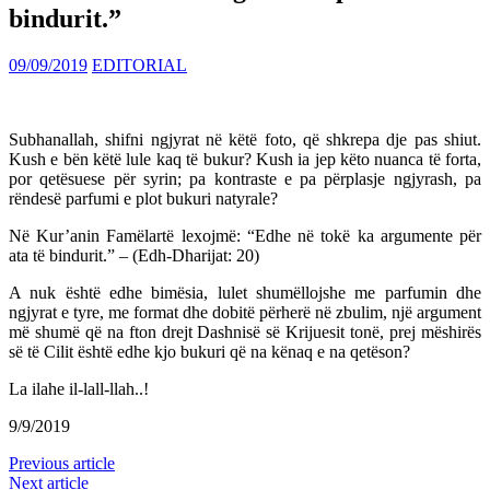
bindurit.”
09/09/2019
EDITORIAL
Subhanallah, shifni ngjyrat në këtë foto, që shkrepa dje pas shiut.
Kush e bën këtë lule kaq të bukur? Kush ia jep këto nuanca të forta,
por qetësuese për syrin; pa kontraste e pa përplasje ngjyrash, pa
rëndesë parfumi e plot bukuri natyrale?
Në Kur’anin Famëlartë lexojmë: “Edhe në tokë ka argumente për
ata të bindurit.” – (Edh-Dharijat: 20)
A nuk është edhe bimësia, lulet shumëllojshe me parfumin dhe
ngjyrat e tyre, me format dhe dobitë përherë në zbulim, një argument
më shumë që na fton drejt Dashnisë së Krijuesit tonë, prej mëshirës
së të Cilit është edhe kjo bukuri që na kënaq e na qetëson?
La ilahe il-lall-llah..!
9/9/2019
Previous article
Next article