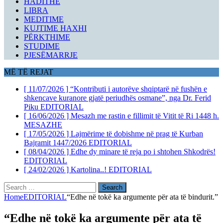
HADITHE
LIBRA
MEDITIME
KUJTIME HAXHI
PËRKTHIME
STUDIME
PJESËMARRJE
MË TË REJAT
[ 11/07/2026 ]
“Kontributi i autorëve shqiptarë në fushën e
shkencave kuranore gjatë periudhës osmane”, nga Dr. Ferid
Piku
EDITORIAL
[ 16/06/2026 ]
Mesazh me rastin e fillimit të Vitit të Ri 1448 h.
MESAZHE
[ 17/05/2026 ]
Lajmërime të dobishme në prag të Kurban
Bajramit 1447/2026
EDITORIAL
[ 08/04/2026 ]
Edhe dy minare të reja po i shtohen Shkodrës!
EDITORIAL
[ 24/02/2026 ]
Kartolina..!
EDITORIAL
Search
for:
Home
EDITORIAL
“Edhe në tokë ka argumente për ata të bindurit.”
“Edhe në tokë ka argumente për ata të