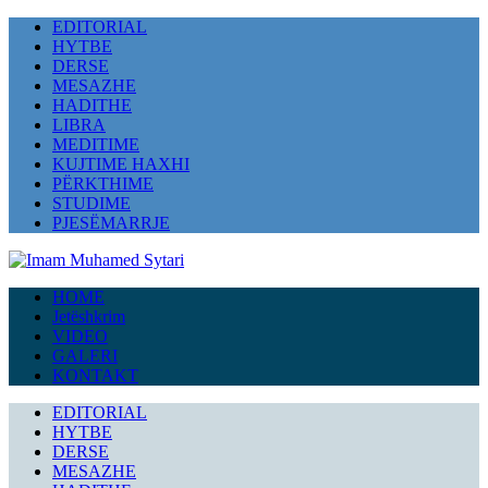
EDITORIAL
HYTBE
DERSE
MESAZHE
HADITHE
LIBRA
MEDITIME
KUJTIME HAXHI
PËRKTHIME
STUDIME
PJESËMARRJE
HOME
Jetëshkrim
VIDEO
GALERI
KONTAKT
EDITORIAL
HYTBE
DERSE
MESAZHE