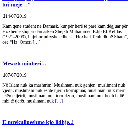
bri meje…”
14/07/2019
Kam qenë student në Damask, kur për herë të parë kam dëgjuar për
Hoxhën e shquar damasken Shejkh Muhammed Edib El-Kel-las
(1921-2009), i njohur ndryshe edhe si “Hoxha i Teuhidit në Sham”,
ose “Hz. Omeri
[…]
Mesazh minberi…
07/07/2019
Në Islam nuk ka mashtrim! Muslimani nuk gënjen, muslimani nuk
vjedh, muslimani nuk është njeri i korruptuar, muslimani nuk merr
jetën e tjetrit, muslimani nuk terrorizon, muslimani nuk hedh baltë
mbi të tjerët, muslimani nuk
[…]
E mrekullueshme kjo lidhje..!