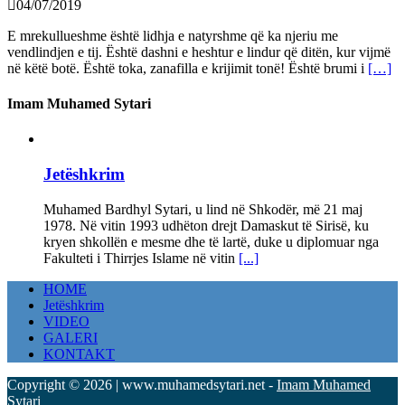
04/07/2019
E mrekullueshme është lidhja e natyrshme që ka njeriu me
vendlindjen e tij. Është dashni e heshtur e lindur që ditën, kur vijmë
në këtë botë. Është toka, zanafilla e krijimit tonë! Është brumi i
[…]
Imam Muhamed Sytari
Jetëshkrim
Muhamed Bardhyl Sytari, u lind në Shkodër, më 21 maj
1978. Në vitin 1993 udhëton drejt Damaskut të Sirisë, ku
kryen shkollën e mesme dhe të lartë, duke u diplomuar nga
Fakulteti i Thirrjes Islame në vitin
[...]
HOME
Jetëshkrim
VIDEO
GALERI
KONTAKT
Copyright © 2026 | www.muhamedsytari.net -
Imam Muhamed
Sytari