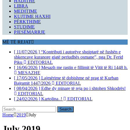
HADITHE
LIBRA
MEDITIME
KUJTIME HAXHI
PËRKTHIME
STUDIME
PJESËMARRJE
MË TË REJAT
[ 11/07/2026 ]
“Kontributi i autorëve shqiptarë në fushën e
shkencave kuranore gjatë periudhës osmane”, nga Dr. Ferid
Piku
EDITORIAL
[ 16/06/2026 ]
Mesazh me rastin e fillimit të Vitit të Ri 1448 h.
MESAZHE
[ 17/05/2026 ]
Lajmërime të dobishme në prag të Kurban
Bajramit 1447/2026
EDITORIAL
[ 08/04/2026 ]
Edhe dy minare të reja po i shtohen Shkodrës!
EDITORIAL
[ 24/02/2026 ]
Kartolina..!
EDITORIAL
Search
for:
Home
2019
July
July 2019