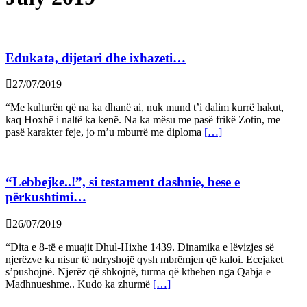
Edukata, dijetari dhe ixhazeti…
27/07/2019
“Me kulturën që na ka dhanë ai, nuk mund t’i dalim kurrë hakut,
kaq Hoxhë i naltë ka kenë. Na ka mësu me pasë frikë Zotin, me
pasë karakter feje, jo m’u mburrë me diploma
[…]
“Lebbejke..!”, si testament dashnie, bese e
përkushtimi…
26/07/2019
“Dita e 8-të e muajit Dhul-Hixhe 1439. Dinamika e lëvizjes së
njerëzve ka nisur të ndryshojë qysh mbrëmjen që kaloi. Ecejaket
s’pushojnë. Njerëz që shkojnë, turma që kthehen nga Qabja e
Madhnueshme.. Kudo ka zhurmë
[…]