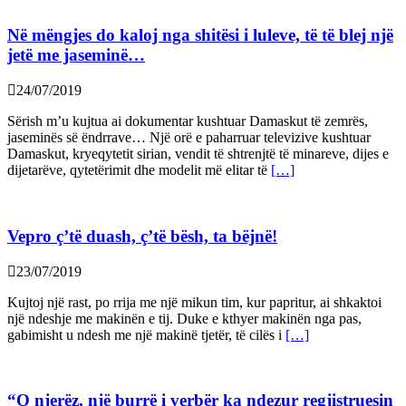
Në mëngjes do kaloj nga shitësi i luleve, të të blej një
jetë me jaseminë…
24/07/2019
Sërish m’u kujtua ai dokumentar kushtuar Damaskut të zemrës,
jaseminës së ëndrrave… Një orë e paharruar televizive kushtuar
Damaskut, kryeqytetit sirian, vendit të shtrenjtë të minareve, dijes e
dijetarëve, qytetërimit dhe modelit më elitar të
[…]
Vepro ç’të duash, ç’të bësh, ta bëjnë!
23/07/2019
Kujtoj një rast, po rrija me një mikun tim, kur papritur, ai shkaktoi
një ndeshje me makinën e tij. Duke e kthyer makinën nga pas,
gabimisht u ndesh me një makinë tjetër, të cilës i
[…]
“O njerëz, një burrë i verbër ka ndezur regjistruesin