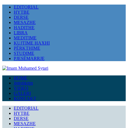
EDITORIAL
HYTBE
DERSE
MESAZHE
HADITHE
LIBRA
MEDITIME
KUJTIME HAXHI
PËRKTHIME
STUDIME
PJESËMARRJE
HOME
Jetëshkrim
VIDEO
GALERI
KONTAKT
EDITORIAL
HYTBE
DERSE
MESAZHE