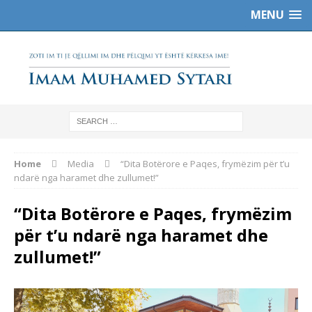
MENU
Home
Media
“Dita Botërore e Paqes, frymëzim për t’u
ndarë nga haramet dhe zullumet!”
“Dita Botërore e Paqes, frymëzim
për t’u ndarë nga haramet dhe
zullumet!”