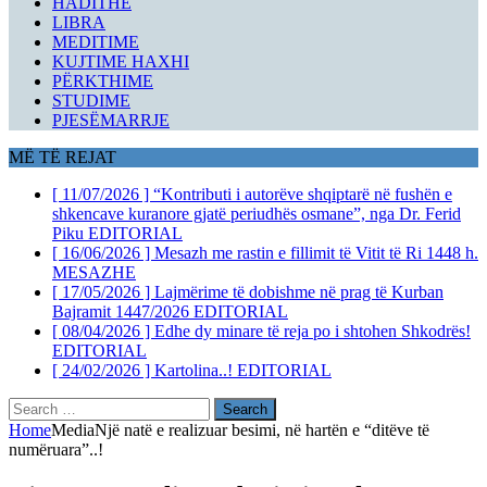
HADITHE
LIBRA
MEDITIME
KUJTIME HAXHI
PËRKTHIME
STUDIME
PJESËMARRJE
MË TË REJAT
[ 11/07/2026 ]
“Kontributi i autorëve shqiptarë në fushën e
shkencave kuranore gjatë periudhës osmane”, nga Dr. Ferid
Piku
EDITORIAL
[ 16/06/2026 ]
Mesazh me rastin e fillimit të Vitit të Ri 1448 h.
MESAZHE
[ 17/05/2026 ]
Lajmërime të dobishme në prag të Kurban
Bajramit 1447/2026
EDITORIAL
[ 08/04/2026 ]
Edhe dy minare të reja po i shtohen Shkodrës!
EDITORIAL
[ 24/02/2026 ]
Kartolina..!
EDITORIAL
Search
for:
Home
Media
Një natë e realizuar besimi, në hartën e “ditëve të
numëruara”..!