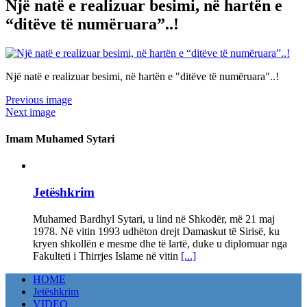
Një natë e realizuar besimi, në hartën e
“ditëve të numëruara”..!
Një natë e realizuar besimi, në hartën e "ditëve të numëruara"..!
Previous image
Next image
Imam Muhamed Sytari
Jetëshkrim
Muhamed Bardhyl Sytari, u lind në Shkodër, më 21 maj
1978. Në vitin 1993 udhëton drejt Damaskut të Sirisë, ku
kryen shkollën e mesme dhe të lartë, duke u diplomuar nga
Fakulteti i Thirrjes Islame në vitin
[...]
HOME
Jetëshkrim
VIDEO