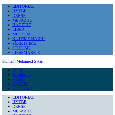
EDITORIAL
HYTBE
DERSE
MESAZHE
HADITHE
LIBRA
MEDITIME
KUJTIME HAXHI
PËRKTHIME
STUDIME
PJESËMARRJE
HOME
Jetëshkrim
VIDEO
GALERI
KONTAKT
EDITORIAL
HYTBE
DERSE
MESAZHE