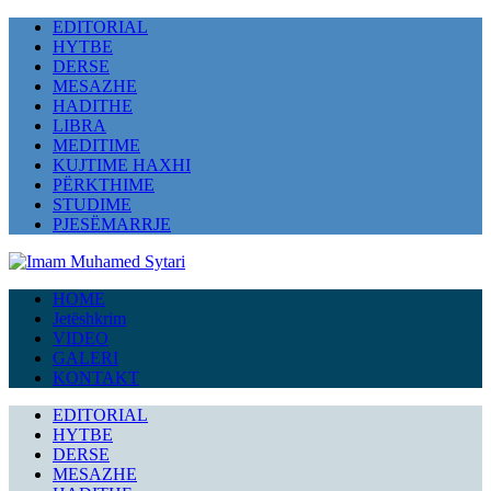
EDITORIAL
HYTBE
DERSE
MESAZHE
HADITHE
LIBRA
MEDITIME
KUJTIME HAXHI
PËRKTHIME
STUDIME
PJESËMARRJE
HOME
Jetëshkrim
VIDEO
GALERI
KONTAKT
EDITORIAL
HYTBE
DERSE
MESAZHE