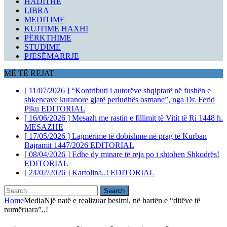
HADITHE
LIBRA
MEDITIME
KUJTIME HAXHI
PËRKTHIME
STUDIME
PJESËMARRJE
MË TË REJAT
[ 11/07/2026 ]
“Kontributi i autorëve shqiptarë në fushën e
shkencave kuranore gjatë periudhës osmane”, nga Dr. Ferid
Piku
EDITORIAL
[ 16/06/2026 ]
Mesazh me rastin e fillimit të Vitit të Ri 1448 h.
MESAZHE
[ 17/05/2026 ]
Lajmërime të dobishme në prag të Kurban
Bajramit 1447/2026
EDITORIAL
[ 08/04/2026 ]
Edhe dy minare të reja po i shtohen Shkodrës!
EDITORIAL
[ 24/02/2026 ]
Kartolina..!
EDITORIAL
Search
for:
Home
Media
Një natë e realizuar besimi, në hartën e “ditëve të
numëruara”..!