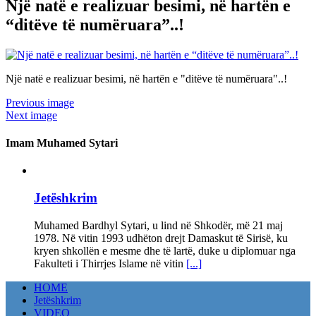
Një natë e realizuar besimi, në hartën e
“ditëve të numëruara”..!
Një natë e realizuar besimi, në hartën e "ditëve të numëruara"..!
Previous image
Next image
Imam Muhamed Sytari
Jetëshkrim
Muhamed Bardhyl Sytari, u lind në Shkodër, më 21 maj
1978. Në vitin 1993 udhëton drejt Damaskut të Sirisë, ku
kryen shkollën e mesme dhe të lartë, duke u diplomuar nga
Fakulteti i Thirrjes Islame në vitin
[...]
HOME
Jetëshkrim
VIDEO