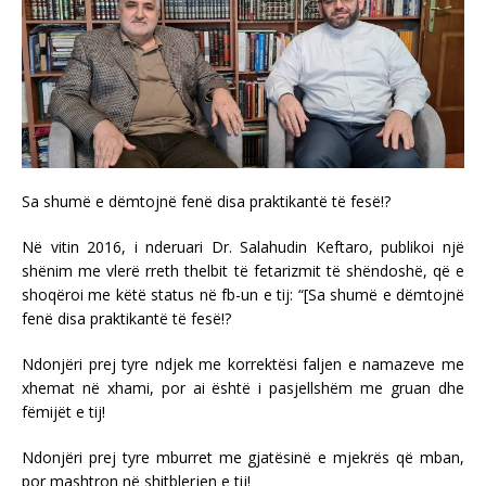
Sa shumë e dëmtojnë fenë disa praktikantë të fesë!?
Në vitin 2016, i nderuari Dr. Salahudin Keftaro, publikoi një
shënim me vlerë rreth thelbit të fetarizmit të shëndoshë, që e
shoqëroi me këtë status në fb-un e tij: “[Sa shumë e dëmtojnë
fenë disa praktikantë të fesë!?
Ndonjëri prej tyre ndjek me korrektësi faljen e namazeve me
xhemat në xhami, por ai është i pasjellshëm me gruan dhe
fëmijët e tij!
Ndonjëri prej tyre mburret me gjatësinë e mjekrës që mban,
por mashtron në shitblerjen e tij!