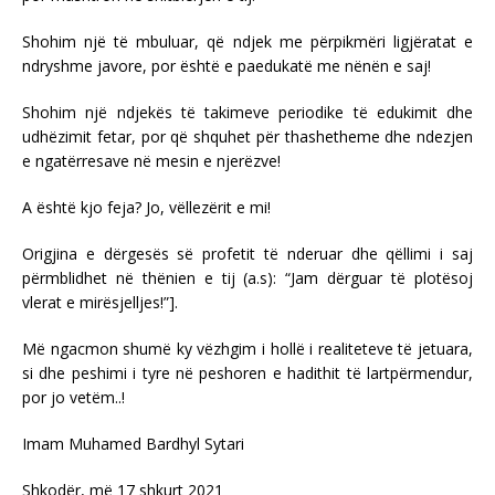
Shohim një të mbuluar, që ndjek me përpikmëri ligjëratat e
ndryshme javore, por është e paedukatë me nënën e saj!
Shohim një ndjekës të takimeve periodike të edukimit dhe
udhëzimit fetar, por që shquhet për thashetheme dhe ndezjen
e ngatërresave në mesin e njerëzve!
A është kjo feja? Jo, vëllezërit e mi!
Origjina e dërgesës së profetit të nderuar dhe qëllimi i saj
përmblidhet në thënien e tij (a.s): “Jam dërguar të plotësoj
vlerat e mirësjelljes!”].
Më ngacmon shumë ky vëzhgim i hollë i realiteteve të jetuara,
si dhe peshimi i tyre në peshoren e hadithit të lartpërmendur,
por jo vetëm..!
Imam Muhamed Bardhyl Sytari
Shkodër, më 17 shkurt 2021