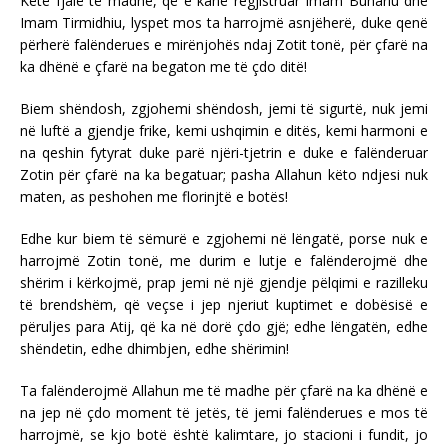
Këtë fjalë të madhe, që e kanë regjistruar Imam Buhariu dhe
Imam Tirmidhiu, lyspet mos ta harrojmë asnjëherë, duke qenë
përherë falënderues e mirënjohës ndaj Zotit tonë, për çfarë na
ka dhënë e çfarë na begaton me të çdo ditë!
Biem shëndosh, zgjohemi shëndosh, jemi të sigurtë, nuk jemi
në luftë a gjendje frike, kemi ushqimin e ditës, kemi harmoni e
na qeshin fytyrat duke parë njëri-tjetrin e duke e falënderuar
Zotin për çfarë na ka begatuar; pasha Allahun këto ndjesi nuk
maten, as peshohen me florinjtë e botës!
Edhe kur biem të sëmurë e zgjohemi në lëngatë, porse nuk e
harrojmë Zotin tonë, me durim e lutje e falënderojmë dhe
shërim i kërkojmë, prap jemi në një gjendje pëlqimi e razilleku
të brendshëm, që veçse i jep njeriut kuptimet e dobësisë e
përuljes para Atij, që ka në dorë çdo gjë; edhe lëngatën, edhe
shëndetin, edhe dhimbjen, edhe shërimin!
Ta falënderojmë Allahun me të madhe për çfarë na ka dhënë e
na jep në çdo moment të jetës, të jemi falënderues e mos të
harrojmë, se kjo botë është kalimtare, jo stacioni i fundit, jo