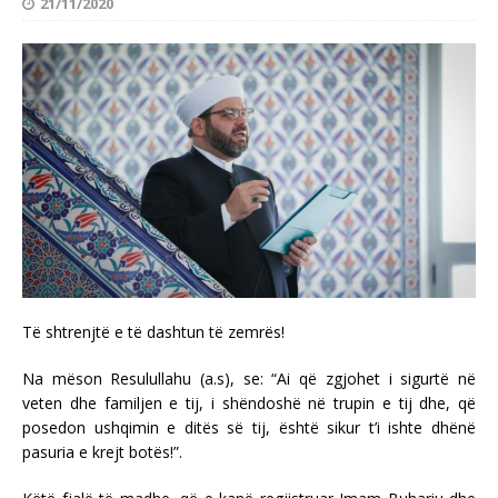
21/11/2020
Të shtrenjtë e të dashtun të zemrës!
Na mëson Resulullahu (a.s), se: “Ai që zgjohet i sigurtë në
veten dhe familjen e tij, i shëndoshë në trupin e tij dhe, që
posedon ushqimin e ditës së tij, është sikur t’i ishte dhënë
pasuria e krejt botës!”.