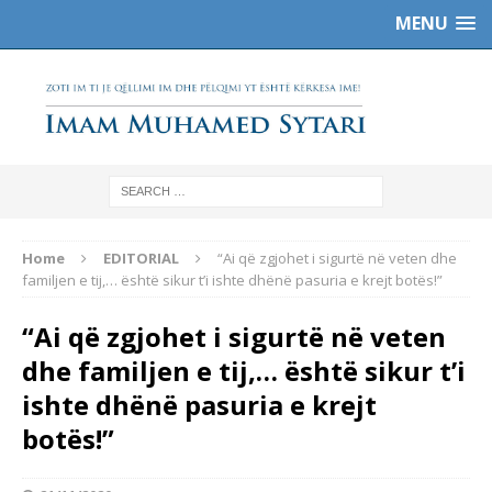
MENU
Home
EDITORIAL
“Ai që zgjohet i sigurtë në veten dhe
familjen e tij,… është sikur t’i ishte dhënë pasuria e krejt botës!”
“Ai që zgjohet i sigurtë në veten
dhe familjen e tij,… është sikur t’i
ishte dhënë pasuria e krejt
botës!”