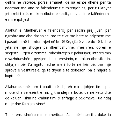
qëllim në vetvete, porse amanet, që na është dhënë për ta
ndërtuar me anë të falënderimit e mirënjohjes, për t’u kthyer
jeta mbi tokë, me kontributin e secilit, në vendin e falënderimit
e mirënjohjes!
Allahun e Madhëruar e falënderoj për secilin prej jush; për
ngrohtësinë dhe dashninë, me të cilat më bëtë të ndjehem më
i pasuri e më i lumturi njeri në botë! Se, çfarë vlere do të kishte
jeta në një shoqëri pa dhembshurinë, mëshirën, dorën e
sinqertë, lutjen e zemrës, mbështetjen e pakursyer, interesimin
e vazhdueshëm, pyetjen dhe interesimin, merakun dhe sikletin,
shtyrjen për t’u ngritur edhe më i fortë në këmbë, pas një
sprove e vështirësie, që të thyen e të dobëson, pa e ndjerë e
kuptuar?!
Allahume, unë jam i paaftë të shpreh mirënjohjen time për
miqtë dhe vëllezërit e mi, gjithandej në botë, që në këto ditë
që kaluan, ishin në krahun tim, si shfaqje e bekimeve Tua ndaj
meje dhe familjes sime!
Të lutem, shpërblimin e merituar t’ia japësh secilit, duke ia