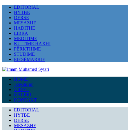
EDITORIAL
HYTBE
DERSE
MESAZHE
HADITHE
LIBRA
MEDITIME
KUJTIME HAXHI
PËRKTHIME
STUDIME
PJESËMARRJE
HOME
Jetëshkrim
VIDEO
GALERI
KONTAKT
EDITORIAL
HYTBE
DERSE
MESAZHE