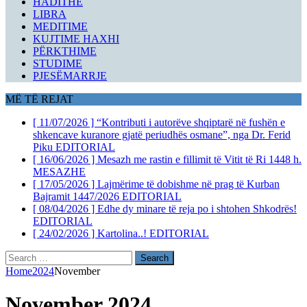
HADITHE
LIBRA
MEDITIME
KUJTIME HAXHI
PËRKTHIME
STUDIME
PJESËMARRJE
MË TË REJAT
[ 11/07/2026 ]
“Kontributi i autorëve shqiptarë në fushën e
shkencave kuranore gjatë periudhës osmane”, nga Dr. Ferid
Piku
EDITORIAL
[ 16/06/2026 ]
Mesazh me rastin e fillimit të Vitit të Ri 1448 h.
MESAZHE
[ 17/05/2026 ]
Lajmërime të dobishme në prag të Kurban
Bajramit 1447/2026
EDITORIAL
[ 08/04/2026 ]
Edhe dy minare të reja po i shtohen Shkodrës!
EDITORIAL
[ 24/02/2026 ]
Kartolina..!
EDITORIAL
Search
for:
Home
2024
November
November 2024