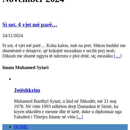
Si sot, 4 vjet më parë…
24/11/2024
Si sot, 4 vjet më parë… Koha kalon, nuk na pret. Shkon bashkë me
shumësinë e detajeve, që krijojnë mozaikun e secilit prej nesh.
Dikush me shumë ngjyra të ndezura e plot dritë, siç mozaiku
[…]
Imam Muhamed Sytari
Jetëshkrim
Muhamed Bardhyl Sytari, u lind në Shkodër, më 21 maj
1978. Në vitin 1993 udhëton drejt Damaskut të Sirisë, ku
kryen shkollën e mesme dhe të lartë, duke u diplomuar nga
Fakulteti i Thirrjes Islame në vitin
[...]
HOME