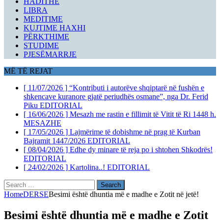
HADITHE
LIBRA
MEDITIME
KUJTIME HAXHI
PËRKTHIME
STUDIME
PJESËMARRJE
MË TË REJAT
[ 11/07/2026 ]
“Kontributi i autorëve shqiptarë në fushën e
shkencave kuranore gjatë periudhës osmane”, nga Dr. Ferid
Piku
EDITORIAL
[ 16/06/2026 ]
Mesazh me rastin e fillimit të Vitit të Ri 1448 h.
MESAZHE
[ 17/05/2026 ]
Lajmërime të dobishme në prag të Kurban
Bajramit 1447/2026
EDITORIAL
[ 08/04/2026 ]
Edhe dy minare të reja po i shtohen Shkodrës!
EDITORIAL
[ 24/02/2026 ]
Kartolina..!
EDITORIAL
Search
for:
Home
DERSE
Besimi është dhuntia më e madhe e Zotit në jetë!
Besimi është dhuntia më e madhe e Zotit