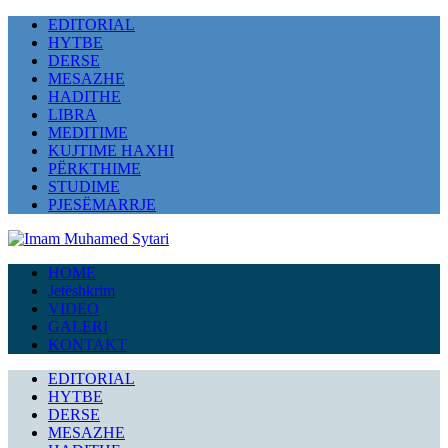
EDITORIAL
HYTBE
DERSE
MESAZHE
HADITHE
LIBRA
MEDITIME
KUJTIME HAXHI
PËRKTHIME
STUDIME
PJESËMARRJE
HOME
Jetëshkrim
VIDEO
GALERI
KONTAKT
EDITORIAL
HYTBE
DERSE
MESAZHE