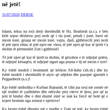
në jetë!
31/07/2020
DERSE
Islami, teksa na nxit drejt shembullit të Hz. Ibrahimit (a.s.), e bën
këtë sepse dëshiron prej nesh që i riu jonë, prindi i jonë, burri në
mesin tonë, gruaja në mesin tonë, vajza, djali, gjithësecili prej nesh
të jetë njeri elitar, të jetë njeri me vlera, të jetë njeri që kur të tjerët t’a
shohin të përmendet Zoti i gjithësisë!
Të jetë njeri që kur të tjerët ta shohin, të gëzohen e të ndjejnë qetësi,
të ndjejnë kënaqësi, të nd
jejnë siguri nga prania e tij në mesin e tyre!
Ky është modeli i besimtarit që kërkon All-llahu (xh.sh.) dhe ky
është modeli i shembullit të atyre që ndjekin dhe pasojnë gjurmët e
Pejgamberit (a.s.)!
Kjo është simbolika e Kurban Bajramit, të cilin jua uroj me zemër në
një realitet të çuditshëm dhe ndryshe prej viteve të tjera, por që ju
jeni të bindur dhe e dini shumë mirë se nuk ka forcë në botë që e
nxjerr besimin nga zemrat e njerëzve!
Ky besim është dhuntia më e madhe e Zotit në jetë, ky besim është