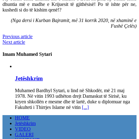
dhuntia më e madhe e Krijuesit të gjithësisë! Po të ishte për ne,
kushedi si do të kishim qenë!?
(Nga dersi i Kurban Bajramit, më 31 korrik 2020, në xhaminë e
Fushë Çelës)
Previous article
Next article
Imam Muhamed Sytari
Jetëshkrim
Muhamed Bardhyl Sytari, u lind në Shkodër, më 21 maj
1978. Në vitin 1993 udhëton drejt Damaskut të Sirisë, ku
kryen shkollën e mesme dhe të lartë, duke u diplomuar nga
Fakulteti i Thirrjes Islame në vitin
[...]
HOME
Jetëshkrim
VIDEO
GALERI