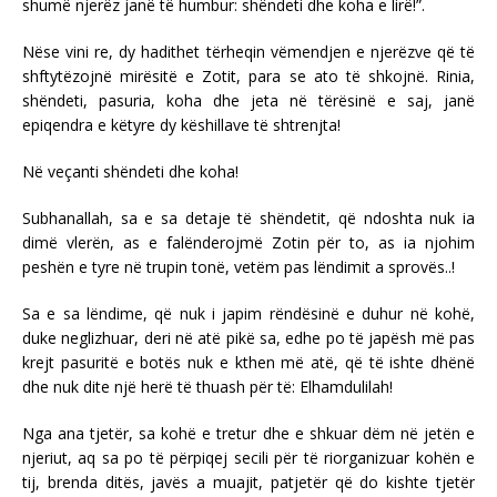
shumë njerëz janë të humbur: shëndeti dhe koha e lirë!”.
Nëse vini re, dy hadithet tërheqin vëmendjen e njerëzve që të
shftytëzojnë mirësitë e Zotit, para se ato të shkojnë. Rinia,
shëndeti, pasuria, koha dhe jeta në tërësinë e saj, janë
epiqendra e këtyre dy këshillave të shtrenjta!
Në veçanti shëndeti dhe koha!
Subhanallah, sa e sa detaje të shëndetit, që ndoshta nuk ia
dimë vlerën, as e falënderojmë Zotin për to, as ia njohim
peshën e tyre në trupin tonë, vetëm pas lëndimit a sprovës..!
Sa e sa lëndime, që nuk i japim rëndësinë e duhur në kohë,
duke neglizhuar, deri në atë pikë sa, edhe po të japësh më pas
krejt pasuritë e botës nuk e kthen më atë, që të ishte dhënë
dhe nuk dite një herë të thuash për të: Elhamdulilah!
Nga ana tjetër, sa kohë e tretur dhe e shkuar dëm në jetën e
njeriut, aq sa po të përpiqej secili për të riorganizuar kohën e
tij, brenda ditës, javës a muajit, patjetër që do kishte tjetër