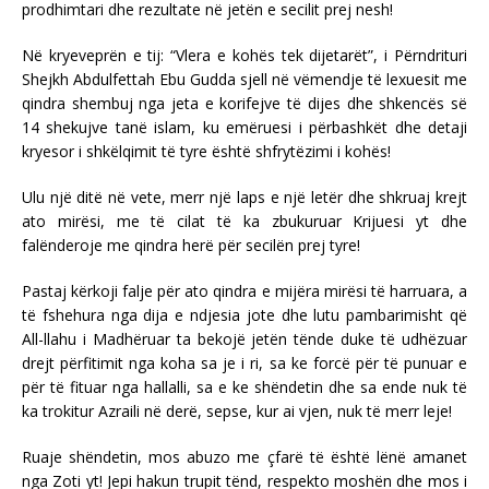
prodhimtari dhe rezultate në jetën e secilit prej nesh!
Në kryeveprën e tij: “Vlera e kohës tek dijetarët”, i Përndrituri
Shejkh Abdulfettah Ebu Gudda sjell në vëmendje të lexuesit me
qindra shembuj nga jeta e korifejve të dijes dhe shkencës së
14 shekujve tanë islam, ku emëruesi i përbashkët dhe detaji
kryesor i shkëlqimit të tyre është shfrytëzimi i kohës!
Ulu një ditë në vete, merr një laps e një letër dhe shkruaj krejt
ato mirësi, me të cilat të ka zbukuruar Krijuesi yt dhe
falënderoje me qindra herë për secilën prej tyre!
Pastaj kërkoji falje për ato qindra e mijëra mirësi të harruara, a
të fshehura nga dija e ndjesia jote dhe lutu pambarimisht që
All-llahu i Madhëruar ta bekojë jetën tënde duke të udhëzuar
drejt përfitimit nga koha sa je i ri, sa ke forcë për të punuar e
për të fituar nga hallalli, sa e ke shëndetin dhe sa ende nuk të
ka trokitur Azraili në derë, sepse, kur ai vjen, nuk të merr leje!
Ruaje shëndetin, mos abuzo me çfarë të është lënë amanet
nga Zoti yt! Jepi hakun trupit tënd, respekto moshën dhe mos i