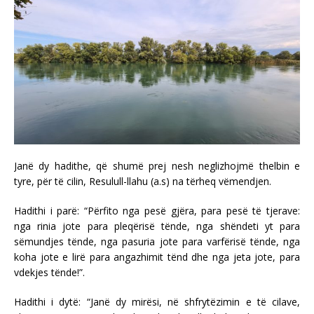
Janë dy hadithe, që shumë prej nesh neglizhojmë thelbin e
tyre, për të cilin, Resulull-llahu (a.s) na tërheq vëmendjen.
Hadithi i parë: “Përfito nga pesë gjëra, para pesë të tjerave:
nga rinia jote para pleqërisë tënde, nga shëndeti yt para
sëmundjes tënde, nga pasuria jote para varfërisë tënde, nga
koha jote e lirë para angazhimit tënd dhe nga jeta jote, para
vdekjes tënde!”.
Hadithi i dytë: “Janë dy mirësi, në shfrytëzimin e të cilave,