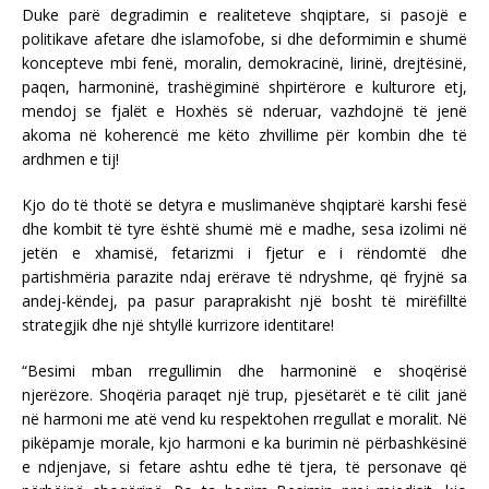
Duke parë degradimin e realiteteve shqiptare, si pasojë e
politikave afetare dhe islamofobe, si dhe deformimin e shumë
koncepteve mbi fenë, moralin, demokracinë, lirinë, drejtësinë,
paqen, harmoninë, trashëgiminë shpirtërore e kulturore etj,
mendoj se fjalët e Hoxhës së nderuar, vazhdojnë të jenë
akoma në koherencë me këto zhvillime për kombin dhe të
ardhmen e tij!
Kjo do të thotë se detyra e muslimanëve shqiptarë karshi fesë
dhe kombit të tyre është shumë më e madhe, sesa izolimi në
jetën e xhamisë, fetarizmi i fjetur e i rëndomtë dhe
partishmëria parazite ndaj erërave të ndryshme, që fryjnë sa
andej-këndej, pa pasur paraprakisht një bosht të mirëfilltë
strategjik dhe një shtyllë kurrizore identitare!
“Besimi mban rregullimin dhe harmoninë e shoqërisë
njerëzore. Shoqëria paraqet një trup, pjesëtarët e të cilit janë
në harmoni me atë vend ku respektohen rregullat e moralit. Në
pikëpamje morale, kjo harmoni e ka burimin në përbashkësinë
e ndjenjave, si fetare ashtu edhe të tjera, të personave që