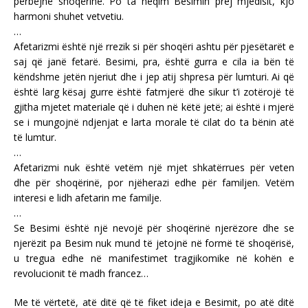
përbëjnë shoqërinë. Po ta heqim Besimin prej mjedisit, kjo
harmoni shuhet vetvetiu.
…
Afetarizmi është një rrezik si për shoqëri ashtu për pjesëtarët e
saj që janë fetarë. Besimi, pra, është gurra e cila ia bën të
këndshme jetën njeriut dhe i jep atij shpresa për lumturi. Ai që
është larg kësaj gurre është fatmjerë dhe sikur t’i zotërojë të
gjitha mjetet materiale që i duhen në këtë jetë; ai është i mjerë
se i mungojnë ndjenjat e larta morale të cilat do ta bënin atë
të lumtur.
…
Afetarizmi nuk është vetëm një mjet shkatërrues për veten
dhe për shoqërinë, por njëherazi edhe për familjen. Vetëm
interesi e lidh afetarin me familje.
…
Se Besimi është një nevojë për shoqërinë njerëzore dhe se
njerëzit pa Besim nuk mund të jetojnë në formë të shoqërisë,
u tregua edhe në manifestimet tragjikomike në kohën e
revolucionit të madh francez…
Me të vërtetë, atë ditë që të fiket ideja e Besimit, po atë ditë