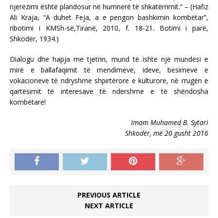
njerëzimi është plandosur në humnerë të shkatërrimit.” – (Hafiz
Ali Kraja, “A duhet Feja, a e pengon bashkimin kombëtar”,
ribotimi i KMSh-së,Tiranë, 2010, f. 18-21. Botimi i parë,
Shkodër, 1934.)
Dialogu dhe hapja me tjetrin, mund të ishte një mundësi e
mirë e ballafaqimit të mendimeve, ideve, besimeve e
vokacioneve të ndryshme shpirtërore e kulturore, në rrugën e
qartësimit të interesave të ndershme e të shëndosha
kombëtare!
Imam Muhamed B. Sytari
Shkodër, më 20 gusht 2016
PREVIOUS ARTICLE
NEXT ARTICLE