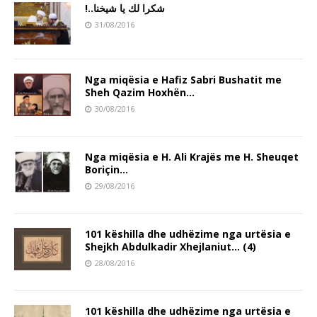
!..شكرا لك يا شيخنا
31/08/2016
Nga miqësia e Hafiz Sabri Bushatit me
Sheh Qazim Hoxhën…
30/08/2016
Nga miqësia e H. Ali Krajës me H. Sheuqet
Boriçin…
29/08/2016
101 këshilla dhe udhëzime nga urtësia e
Shejkh Abdulkadir Xhejlaniut… (4)
28/08/2016
101 këshilla dhe udhëzime nga urtësia e