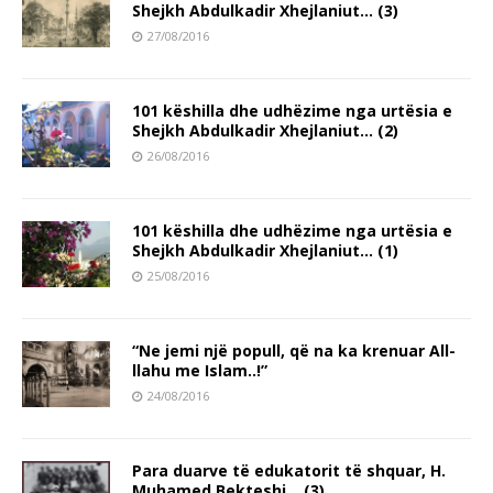
Shejkh Abdulkadir Xhejlaniut… (3)
27/08/2016
101 këshilla dhe udhëzime nga urtësia e
Shejkh Abdulkadir Xhejlaniut… (2)
26/08/2016
101 këshilla dhe udhëzime nga urtësia e
Shejkh Abdulkadir Xhejlaniut… (1)
25/08/2016
“Ne jemi një popull, që na ka krenuar All-
llahu me Islam..!”
24/08/2016
Para duarve të edukatorit të shquar, H.
Muhamed Bekteshi… (3)